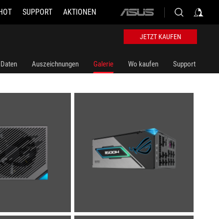
HOT
SUPPORT
AKTIONEN
ASUS
home
logo
JETZT KAUFEN
 Daten
Auszeichnungen
Galerie
Wo kaufen
Support