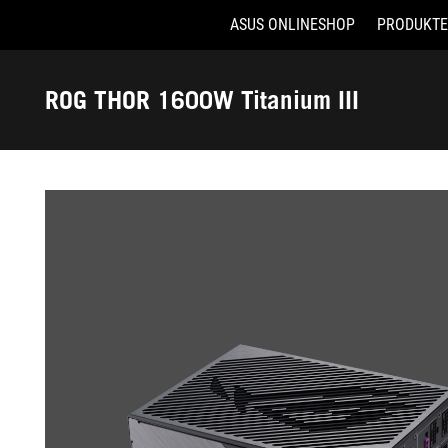
ASUS ONLINESHOP
PRODUKTE
Accessibility links
Skip to content
Accessibility Help
Skip to Menu
ASUS Footer
ROG THOR 1600W Titanium III
-
Galerie