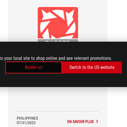
Tech Porn
to your local site to shop online and see relevant promotions.
TechPorn Passed
Rester ici
Switch to the US website
Go cooler than cool with the Ryujin III. An expansive
3.5-inch LCD screen displays live system stats,
animated GIFs or even your own custom artwork.
PHILIPPINES
EN SAVOIR PLUS
07/31/2023