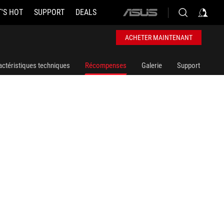
'S HOT
SUPPORT
DEALS
ASUS
home
logo
ACHETER MAINTENANT
actéristiques techniques
Récompenses
Galerie
Support