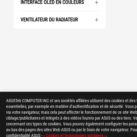
INTERFACE OLED EN COULEURS
VENTILATEUR DU RADIATEUR
ASUSTek COMPUTER INC et ses sociétés affiliées utilisent des cookies et des 
essentielles, par exemple en matière d’authentification et de sécurité. Vous
>
GAMING REFROIDISSEMENT
>
ROG RYUO
via votre navigateur, mais cela peut affecter le fonctionnement de ce site Web
ciblage/publicitaires et intégrés à des vidéos fournis par ASUS ou des tiers. V
concernant ces types de cookies. Vous pouvez également configurer les para
au bas des pages des sites Web ASUS ou par le biais de votre navigateur. Pour 
confidentialité ASUS -
« Cookies et technologies similaires »
.