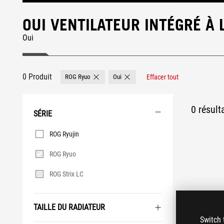
OUI VENTILATEUR INTÉGRÉ À
Oui
0 Produit
ROG Ryuo
Oui
Effacer tout
Remove ROG Ryuo
Remove Oui
0 résult
SÉRIE
Série
ROG Ryujin
ROG Ryuo
ROG Strix LC
TAILLE DU RADIATEUR
Switch 