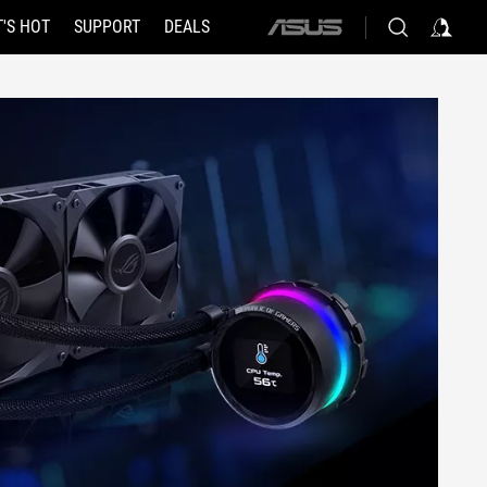
'S HOT
SUPPORT
DEALS
ASUS
home
logo