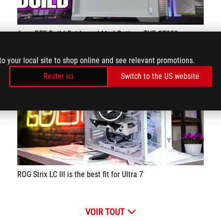
Asus BTF Build Guide and Mod Options TUF GT302
to your local site to shop online and see relevant promotions.
Rester ici
Switch to the US website
play
ROG Strix LC III is the best fit for Ultra 7
VOIR TOUT