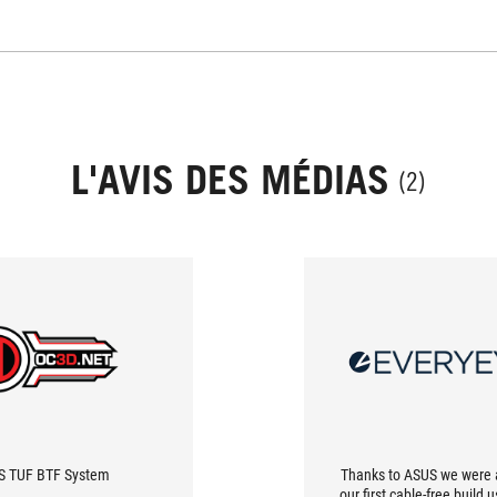
L'AVIS DES MÉDIAS
(2)
S TUF BTF System
Thanks to ASUS we were a
our first cable-free build 