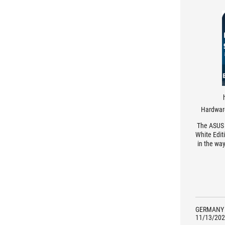
Hardwar
The ASUS 
White Editi
in the way
designed t
GERMANY
11/13/202