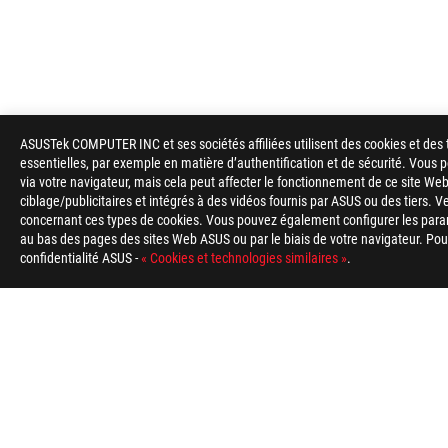
ASUSTek COMPUTER INC et ses sociétés affiliées utilisent des cookies et des 
essentielles, par exemple en matière d’authentification et de sécurité. Vous
via votre navigateur, mais cela peut affecter le fonctionnement de ce site Web
ciblage/publicitaires et intégrés à des vidéos fournis par ASUS ou des tiers. V
concernant ces types de cookies. Vous pouvez également configurer les para
au bas des pages des sites Web ASUS ou par le biais de votre navigateur. Pour 
confidentialité ASUS -
« Cookies et technologies similaires »
.
ASUS
Footer
>
GAMING REFROIDISSEMENT
>
ROG STRIX LC
>
RO