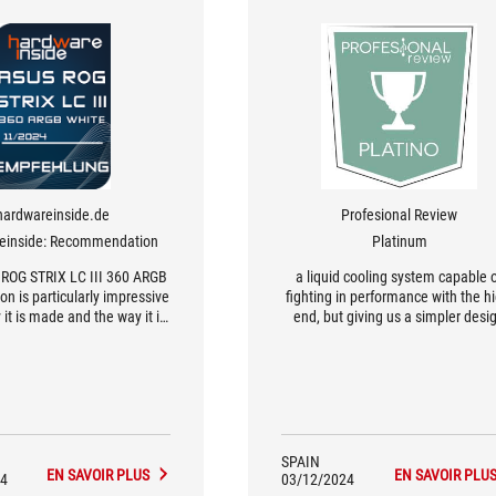
hardwareinside.de
Profesional Review
einside: Recommendation
Platinum
ROG STRIX LC III 360 ARGB
a liquid cooling system capable 
on is particularly impressive
fighting in performance with the hi
 it is made and the way it is
end, but giving us a simpler desi
o distribute little gimmicks
and construction.
everywhere.
SPAIN
EN SAVOIR PLUS
EN SAVOIR PLU
4
03/12/2024