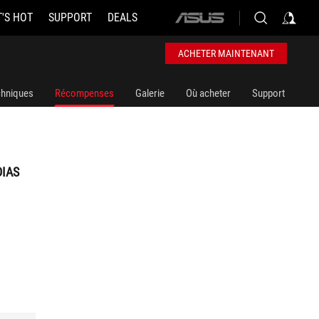
'S HOT
SUPPORT
DEALS
ASUS
home
logo
ACHETER MAINTENANT
chniques
Récompenses
Galerie
Où acheter
Support
DIAS