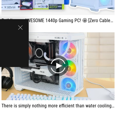
Building an AWESOME 1440p Gaming PC! 🤩 [Zero Cables Build ft. RTX 4070 Ti SUPER]
play
There is simply nothing more efficient than water cooling today. This is a fact. The ROG Strix LC III did a good job