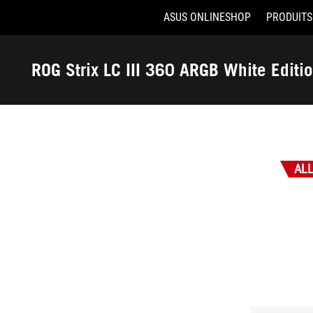
ASUS ONLINESHOP
PRODUITS
Accessibility links
Aller au contenu
Accessibilité
Aller au Menu
ASUS Footer
ROG Strix LC III 360 ARGB White Editi
-
Récompenses
AL