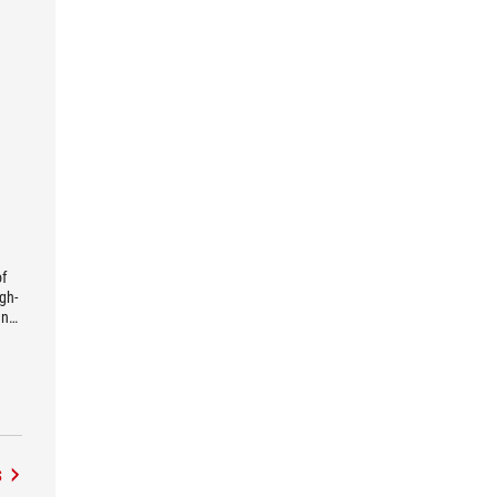
of
gh-
gn
S