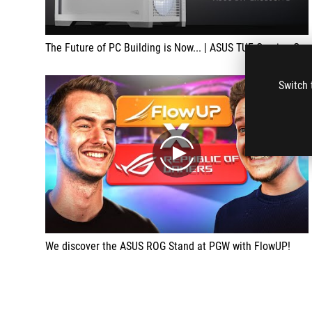
The Future of PC Building is Now... | ASUS TUF Gaming GT302 ARGB | RTX 4070 Ti Super BTF White
Switch 
play
We discover the ASUS ROG Stand at PGW with FlowUP!