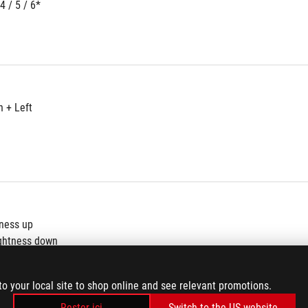
 4 / 5 / 6*
n + Left
tness up
ghtness down
to your local site to shop online and see relevant promotions.
Rester ici
Switch to the US website