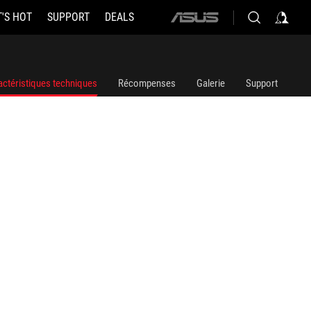
'S HOT
SUPPORT
DEALS
ASUS
home
logo
actéristiques techniques
Récompenses
Galerie
Support