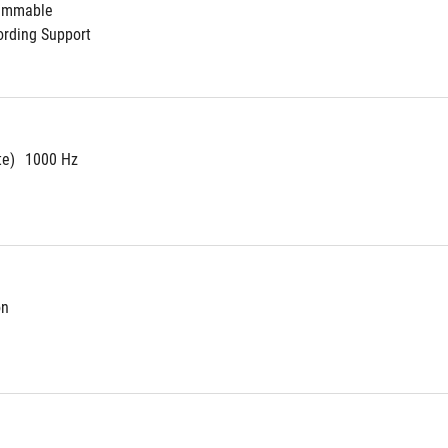
rammable
ording Support
te)
1000 Hz
on