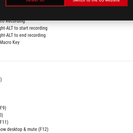
ro Recording
ght-ALT to start recording
ght-ALT to end recording
 Macro Key
)
F9)
0)
F11)
Show desktop & mute (F12)