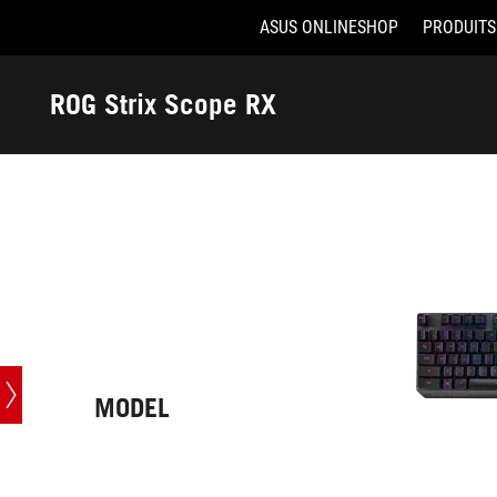
ASUS ONLINESHOP
PRODUITS
Accessibility links
Aller au contenu
Accessibilité
Aller au Menu
ASUS Footer
ROG Strix Scope RX
-
Caractéristiques
techniques
MODEL