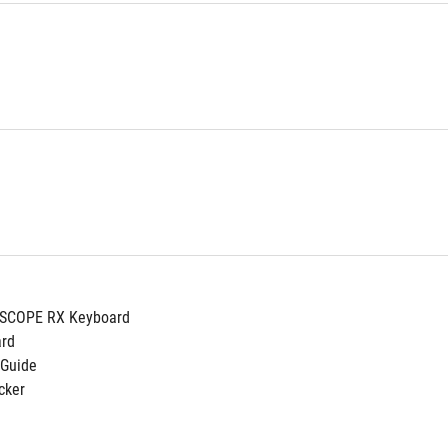
 SCOPE RX Keyboard
ard
 Guide
cker