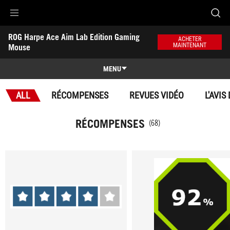
Accessibility links
ROG Harpe Ace Aim Lab Edition Gaming 
Aller au contenu
Accessibilité
Aller au Menu
ASUS Footer
ACHETER
MAINTENANT
Mouse
-
Récompenses
MENU
Caractéristiques
ALL
RÉCOMPENSES
REVUES VIDÉO
L'AVIS
Caractéristiques
Caractéristiques techniques
RÉCOMPENSES
(68)
Récompenses
Galerie
Support