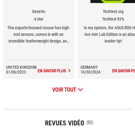
Dexerto
Techtest.org
4 star
Techtest 92%
This esports-focused mouse has high-
In my opinion, the ASUS ROG 
end sensors, comes in with an
Ace Aim Lab Edition is an abs
incredible featherweight design, and
insider tip!
has a carefully designed shell in order
to make it as comfortable as possible
in high-octane, esports titles.
UNITED KINGDOM
GERMANY
EN SAVOIR PLUS
EN SAVOIR P
01/06/2023
10/30/2024
VOIR TOUT
REVUES VIDÉO
(92)