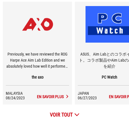
Previously, we have reviewed the ROG
ASUS、Aim Labとのコラ
Harpe Ace Aim Lab Edition and we
ト。コラボ製品やAim Labの
absolutely loved how well it performed.
を紹介
Since then, ROG had introduced the
the axo
PC Watch
white version. That’s not all, as both the
black and white versions are now
equipped with the new ROG Omni
MALAYSIA
JAPAN
Receiver.
EN SAVOIR PLUS
EN SAVOIR 
08/24/2023
06/27/2023
VOIR TOUT