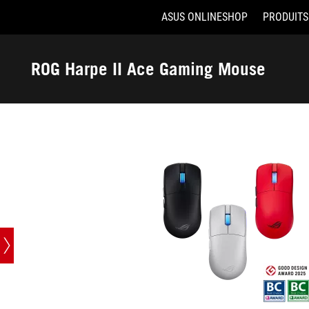
ASUS ONLINESHOP
PRODUITS
ROG Harpe II Ace Gaming Mouse
Accessibility links
Aller au contenu
Accessibilité
Aller au Menu
ASUS Footer
ROG Harpe II Ace Gaming Mouse