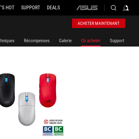
'S HOT
SUPPORT
DEALS
ASUS
Ace Gaming Mouse
home
logo
ACHETER MAINTENANT
chniques
Récompenses
Galerie
Où acheter
Support