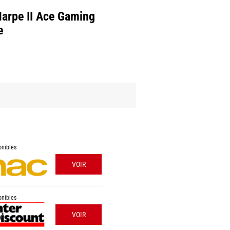
arpe II Ace Gaming
e
onibles
VOIR
onibles
VOIR