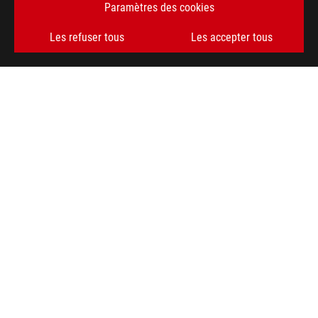
Paramètres des cookies
>
ROG STRIX IMPACT III GAMING MOUSE
GALLERY
Les refuser tous
Les accepter tous
OBTENEZ LES DERNIÈRES OFFRES ET PLUS ENCORE
INSCRIPTION
À PROPOS DE ROG
ACCUEIL
NEWSROOM
AIDE À L'ACCESSIBILITÉ
facebook
twitter
discord
youtube
twitch
instagram
tiktok
threads