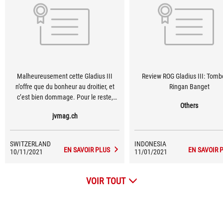
Malheureusement cette Gladius III
Review ROG Gladius III: Tomb
n’offre que du bonheur au droitier, et
Ringan Banget
c’est bien dommage. Pour le reste,
Others
celle-ci est assez légère et possède un
jvmag.ch
gabarit plutôt bodybuildé, la prise en
main est vraiment très bonne si comme
moi, vous avez l’habitude de poser
SWITZERLAND
INDONESIA
entièrement votre main sur la souris.
EN SAVOIR PLUS
EN SAVOIR 
10/11/2021
11/01/2021
VOIR TOUT