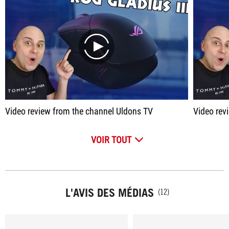
play
Video review from the channel Uldons TV
Video rev
VOIR TOUT
L'AVIS DES MÉDIAS
(12)