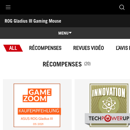
Accessibility links
ROG Gladius III Gaming Mouse
Aller au contenu
Accessibilité
Aller au Menu
ASUS Footer
-
Récompenses
MENU
Caractéristiques
ALL
RÉCOMPENSES
REVUES VIDÉO
L'AVIS
Caractéristiques
Caractéristiques techniques
RÉCOMPENSES
(20)
Récompenses
Galerie
Où acheter
Support