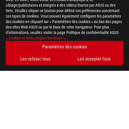
ciblage/publicitaires et intégrés à des vidéos fournis par ASUS ou des
tiers. Veuillez cliquer ce bouton pour définir vos préférences concernant
ces types de cookies. Vous pouvez également configurer les paramètres
des cookies en cliquant sur « Paramètres des cookies » au bas des pages
des sites Web ASUS ou par le biais de votre navigateur. Pour plus
d'informations, veuillez visiter la page Politique de confidentialité ASUS -
« Cookies et technologies similaires »
.
Paramètres des cookies
Les refuser tous
Les accepter tous
ASUS
Footer
>
GAMING SOURIS & TAPIS DE SOURIS
>
ERGONOMIC RIGHT-HANDED
>
ROG GLADIUS III GAMING MOUSE
AWARD