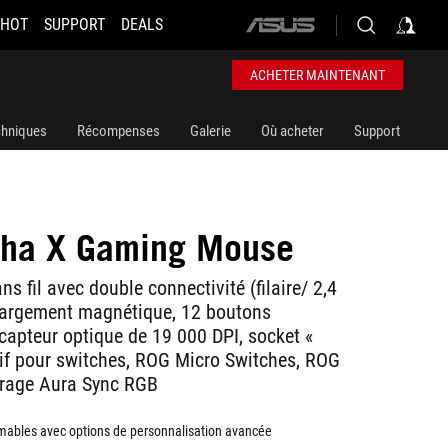
 HOT
SUPPORT
DEALS
ASUS
home
logo
ACHETER MAINTENANT
chniques
Récompenses
Galerie
Où acheter
Support
tha X Gaming Mouse
s fil avec double connectivité (filaire/ 2,4
hargement magnétique, 12 boutons
apteur optique de 19 000 DPI, socket «
sif pour switches, ROG Micro Switches, ROG
irage Aura Sync RGB
ables avec options de personnalisation avancée