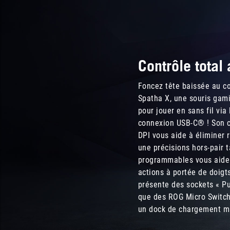
齊
全，
提
供
最
Contrôle total
高
19000DPI
靈
Foncez tête baissée au cœ
敏
Spatha X, une souris gam
度，
pour jouer en sans fil vi
並
connexion USB-C® ! Son c
提
DPI vous aide à éliminer
供
une précisions hors-pair 
四
programmables vous aiden
段
可
actions à portée de doigt
調
présente des sockets « Pu
整
que des ROG Micro Switch
功
un dock de chargement m
能，
DPI