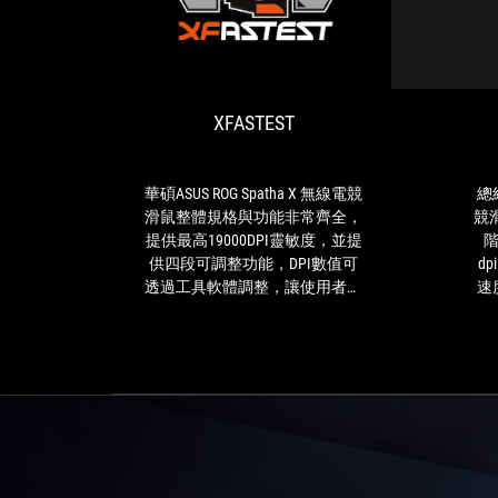
XFASTEST
華
碩
ASUS
ROG
XFASTEST
Spatha
X
無
線
華碩ASUS ROG Spatha X 無線電競
總結
電
滑鼠整體規格與功能非常齊全，
競
競
提供最高19000DPI靈敏度，並提
階
滑
供四段可調整功能，DPI數值可
d
鼠
透過工具軟體調整，讓使用者可
速
整
依照不同使用環境做調整，優異
求
體
的反應與滑鼠精準度玩家殺戮戰
些
規
場無往不利；外型為不對稱式設
線
格
計，適合慣用右手的玩家使用，
腳
與
共有12顆按鈕可調整功能，提高
功
產品自由度，玩家擁有強大的火
能
力支援
非
常