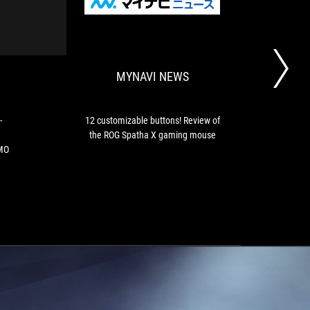
げ
MYNAVI
ASUS
12
め
NEWS
ROG
customizable
ろ
Spatha
buttons!
ぐ
X
Review
MYNAVI NEWS
CE
Review
of
-
the
Gaming
ROG
mouse
Spatha
-
12 customizable buttons! Review of
ASU
with
X
the ROG Spatha X gaming mouse
cl
12
gaming
MMO
programmable
mouse
buttons
for
MMO
dominance