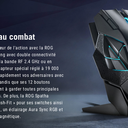
媲
美
高
階
電
 au combat
競
滑
鼠
ur de l'action avec la ROG
等
ing avec double connectivité
級，
a la bande RF 2.4 GHz ou en
高
apteur spécial réglé à 19 000
達
 rapidement vos adversaires avec
19000
tandis que ses 12 boutons
dpi
t à garder toutes principales
的
寬
s. De plus, la ROG Spatha
廣
sh-Fit » pour ses switches ainsi
彈
, un éclairage Aura Sync RGB et
性、
agnétique.
搭
配