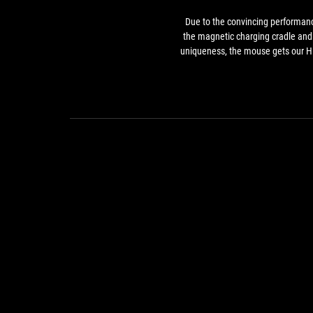
END
Due to the convincing performan
the magnetic charging cradle and 
uniqueness, the mouse gets our H
End Award.