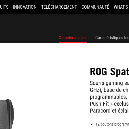
UITS
INNOVATION
TÉLÉCHARGEMENT
COMMUNAUTÉ
WHAT'S
Caractéristiques
Caractéristiques te
ROG Spa
Souris gaming san
GHz), base de c
programmables, c
Push-Fit » exclu
Paracord et écla
12 boutons programm