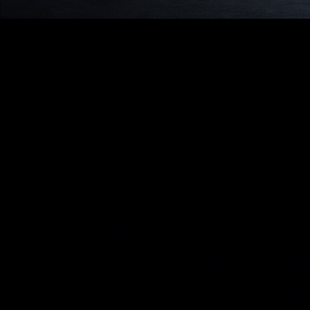
數
值
可
透
過
工
具
軟
體
調
整，
讓
使
用
者
可
依
照
不
同
使