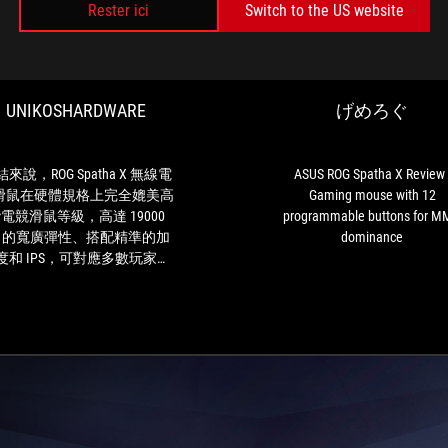
UNIKOSHARDWARE
Rester ici
Switch to the US website
總
結
來
說，
UNIKOSHARDWARE
げめろぐ
ROG
Spatha
X
無
來說，ROG Spatha X 無線電
ASUS ROG Spatha X Review 
線
滑鼠在硬體規格上完全媲美高
Gaming mouse with 12
電
電競滑鼠等級，高達 19000
programmable buttons for 
競
pi 的寬廣彈性、搭配精準的加
dominance
滑
度和 IPS，可對應多數玩家需
鼠
，雖說重量達到 168g 稍微有
在
份量，但由於採用 2.4GHz 無
硬
輸出的關係，省去線材綁手綁
體
的束縛，相對減少了些重量的
規
負擔困擾。
格
上
完
全