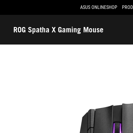
ASUS ONLINESHOP
PROD
Accessibility links
Aller au contenu
Accessibilité
Aller au Menu
ASUS Footer
ROG Spatha X Gaming Mouse