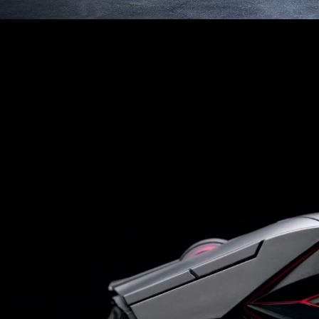
精
準
的
加
速
度
和
IPS，
可
對
應
多
數
玩
家
需
求，
雖
說
重
量