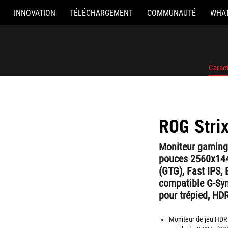
INNOVATION
TÉLÉCHARGEMENT
COMMUNAUTÉ
WHAT
Caract
ROG Str
Moniteur gaming
pouces 2560x144
(GTG), Fast IPS,
compatible G-Syn
pour trépied, HD
Moniteur de jeu HDR 