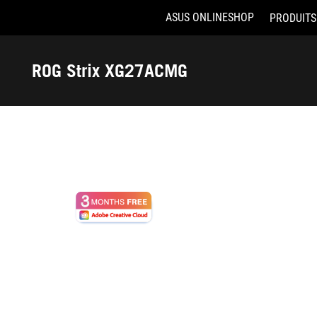
ASUS ONLINESHOP
PRODUITS
Accessibility links
Aller au contenu
Accessibilité
Aller au Menu
ASUS Footer
ROG Strix XG27ACMG