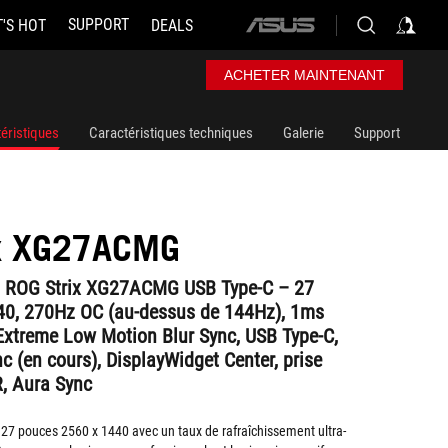
SUPPORT
'S HOT
DEALS
ASUS
home
logo
ACHETER MAINTENANT
éristiques
Caractéristiques techniques
Galerie
Support
ix XG27ACMG
 ROG Strix XG27ACMG USB Type-C – 27
0, 270Hz OC (au-dessus de 144Hz), 1ms
 Extreme Low Motion Blur Sync, USB Type-C,
c (en cours), DisplayWidget Center, prise
R, Aura Sync
27 pouces 2560 x 1440 avec un taux de rafraîchissement ultra-