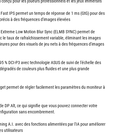
 conçu pour les joueurs professionnels et les jeux immersifs
 Fast IPS permet un temps de réponse de 1 ms (GtG) pour des
-précis à des fréquences d'images élevées
 Extreme Low Motion Blur Sync (ELMB SYNC) permet de
 le taux de rafraîchissement variable, éliminant les images
irures pour des visuels de jeu nets à des fréquences d'images
 % DCI-P3 avec technologie ASUS de suivi de l'échelle des
s dégradés de couleurs plus fluides et une plus grande
get permet de régler facilement les paramètres du moniteur à
 DP Alt, ce qui signifie que vous pouvez connecter votre
onfiguration sans encombrement.
ng A.I. avec des fonctions alimentées par l'IA pour améliorer
es utilisateurs