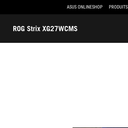
ASUS ONLINESHOP
PRODUITS
Accessibility links
Aller au contenu
Accessibilité
Aller au Menu
ASUS Footer
ROG Strix XG27WCMS
-
Récompenses