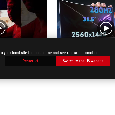
play
play
to your local site to shop online and see relevant promotions.
Rester ici
Switch to the US website
 even I want for myself
I really liked this monitor, there are no rgb chips, nothing superfluous, everything you need and most imp