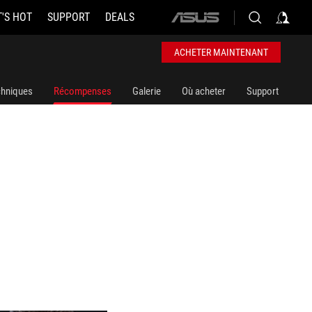
'S HOT
SUPPORT
DEALS
ASUS
home
logo
ACHETER MAINTENANT
chniques
Récompenses
Galerie
Où acheter
Support