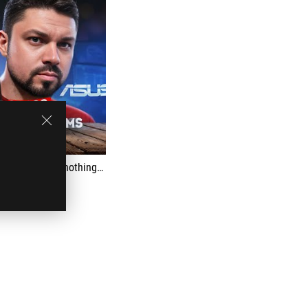
ortantly, it's all very high quality and works right out of the box