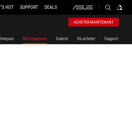
'S HOT
SUPPORT
DEALS
ASUS
home
logo
ACHETER MAINTENANT
chniques
Récompenses
Galerie
Où acheter
Support