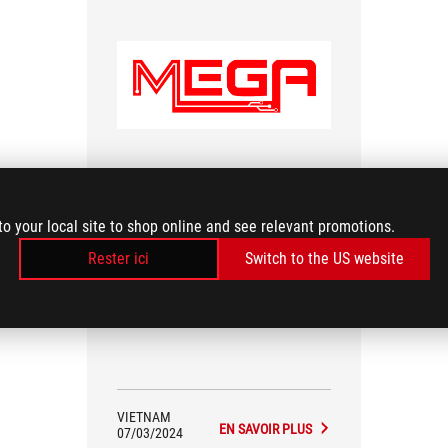
Top 5 Asus gaming monitors worth
investing in this year
to your local site to shop online and see relevant promotions.
MEGA
Rester ici
Switch to the US website
VIETNAM
EN SAVOIR PLUS
07/03/2024