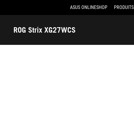
ASUS ONLINESHOP
PRODUITS
Accessibility links
Aller au contenu
Accessibilité
Aller au Menu
ASUS Footer
ROG Strix XG27WCS
-
Récompenses