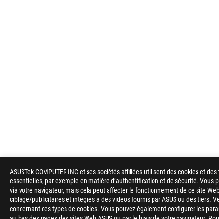
ASUSTek COMPUTER INC et ses sociétés affiliées utilisent des cookies et des 
essentielles, par exemple en matière d’authentification et de sécurité. Vous
via votre navigateur, mais cela peut affecter le fonctionnement de ce site Web
ciblage/publicitaires et intégrés à des vidéos fournis par ASUS ou des tiers. V
concernant ces types de cookies. Vous pouvez également configurer les para
au bas des pages des sites Web ASUS ou par le biais de votre navigateur. Pour 