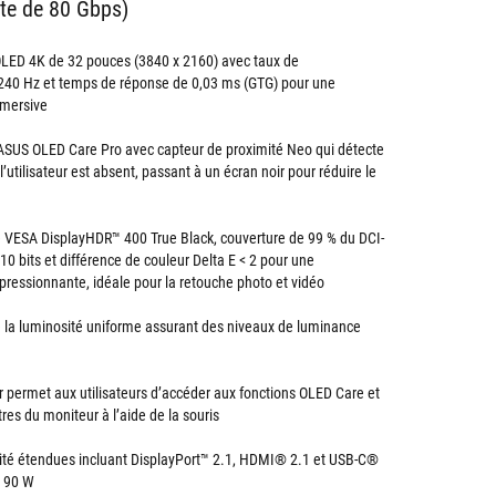
te de 80 Gbps)
OLED 4K de 32 pouces (3840 x 2160) avec taux de
 240 Hz et temps de réponse de 0,03 ms (GTG) pour une
mmersive
ASUS OLED Care Pro avec capteur de proximité Neo qui détecte
’utilisateur est absent, passant à un écran noir pour réduire le
 VESA DisplayHDR™ 400 True Black, couverture de 99 % du DCI-
 10 bits et différence de couleur Delta E < 2 pour une
essionnante, idéale pour la retouche photo et vidéo
 la luminosité uniforme assurant des niveaux de luminance
 permet aux utilisateurs d’accéder aux fonctions OLED Care et
res du moniteur à l’aide de la souris
ité étendues incluant DisplayPort™ 2.1, HDMI® 2.1 et USB-C®
e 90 W