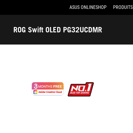
ASUS ONLINESHOP
PRODUITS
Accessibility links
Aller au contenu
Accessibilité
Aller au Menu
ASUS Footer
ROG Swift OLED PG32UCDMR