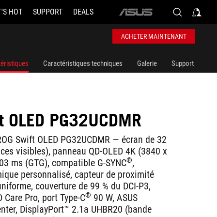
'S HOT
SUPPORT
DEALS
ASUS
home
logo
ACHETER MAINTENANT
éristiques
Caractéristiques techniques
Galerie
Support
ft OLED PG32UCDMR
 ROG Swift OLED PG32UCDMR ― écran de 32
ces visibles), panneau QD-OLED 4K (3840 x
®
,03 ms (GTG), compatible G-SYNC
,
mique personnalisé, capteur de proximité
uniforme, couverture de 99 % du DCI-P3,
®
 Care Pro, port Type-C
90 W, ASUS
nter, DisplayPort™ 2.1a UHBR20 (bande