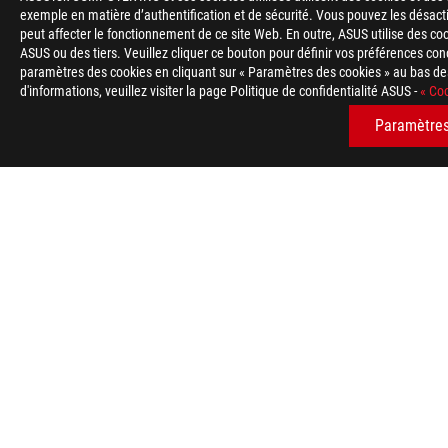
exemple en matière d’authentification et de sécurité. Vous pouvez les désact
peut affecter le fonctionnement de ce site Web. En outre, ASUS utilise des cook
ASUS ou des tiers. Veuillez cliquer ce bouton pour définir vos préférences c
paramètres des cookies en cliquant sur « Paramètres des cookies » au bas des
d'informations, veuillez visiter la page Politique de confidentialité ASUS -
« Coo
Disclaimer
Les termes HDMI, interface multimédia haute définition HDMI 
commerciales et des marques déposées de HDMI Licensing Admi
Paramètres
Please avoid hanging headphones or attaching any items that do
lifespan.
Les produits certifiés par la Commission fédérale des communic
Unis et au Canada. Veuillez visiter sites Web ASUS des États-U
disponibles localement.
Toutes les spécifications sont sujettes à changement sans noti
spécifications exactes des offres. Les produits peuvent ne pas
Les spécifications et les caractéristiques peuvent varier selon
consulter les pages de spécification pour obtenir les détails c
La couleur de la carte et les versions des logiciels sont sujett
Tous les noms de marques de commerce, de marques et de produi
Unless otherwise stated, all performance claims are based on t
situations.
The actual transfer speed of USB 3.0, 3.1, 3.2, and/or Type-C 
of the host device, file attributes and other factors related t
En ce qui concerne les informations sur les prix, ASUS est uni