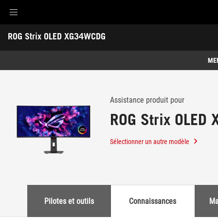
Accessibility links
ROG Strix OLED XG34WCDG
Aller au contenu
Accessibilité
Aller au Menu
ASUS Footer
-
Support
ME
Caractéristiques
Caractéristiques
Caractéristiques techniques
Assistance produit pour
ROG Strix OLED
Galerie
Où acheter
Sélectionner un autre modèle
Support
Pilotes et outils
Connaissances
Ma