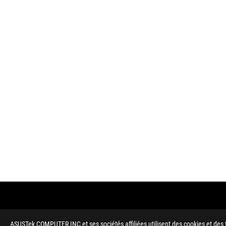
ASUSTek COMPUTER INC et ses sociétés affiliées utilisent des cookies et des t