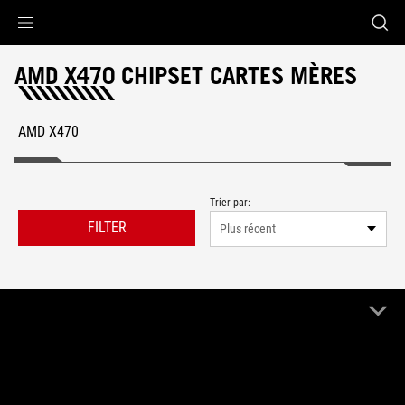
Accessibility links
Aller au contenu
Accessibilité
Aller au Menu
ASUS Footer
AMD X470 CHIPSET CARTES MÈRES
AMD X470
Trier par:
FILTER
Plus récent
1 Produit
Effacer tout
AMD X470
Remove AMD X470