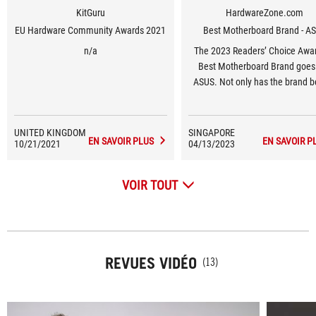
KitGuru
HardwareZone.com
EU Hardware Community Awards 2021
Best Motherboard Brand - A
n/a
The 2023 Readers’ Choice Awar
Best Motherboard Brand goes
ASUS. Not only has the brand b
favourite of our readers year-on
but this year’s results have been
highest in the last decade, surp
UNITED KINGDOM
SINGAPORE
EN SAVOIR PLUS
EN SAVOIR P
10/21/2021
04/13/2023
their previous high of 62% in 2
Awards.
VOIR TOUT
REVUES VIDÉO
(13)