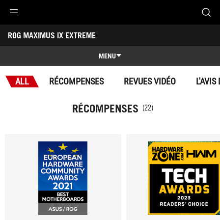
Accessibility links
ROG MAXIMUS IX EXTREME
Aller au contenu
Accessibilité
Aller au Menu
ASUS Footer
-
Récompenses
MENU
Caractéristiques
ALL
RÉCOMPENSES
REVUES VIDÉO
L'AVIS
Caractéristiques
Caractéristiques techniques
RÉCOMPENSES
(22)
Récompenses
Galerie
Support