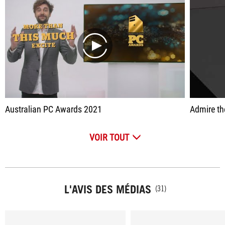
play
Australian PC Awards 2021
Admire the b
VOIR TOUT
L'AVIS DES MÉDIAS
(31)