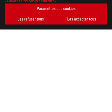
« Cookies et technologies similaires »
.
Paramètres des cookies
Les refuser tous
Les accepter tous
ASUS
Footer
>
GAMING CARTES MÈRES
>
CARTES MÈRES FILTER
>
ROG MAXIMUS IX EXTREME
AWARD
OBTENEZ LES DERNIÈRES OFFRES ET PLUS ENCORE
INSCRIPTION
À PROPOS DE ROG
ACCUEIL