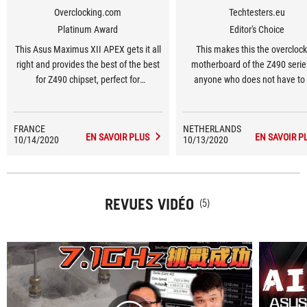
Overclocking.com
Techtesters.eu
Platinum Award
Editor's Choice
This Asus Maximus XII APEX gets it all
This makes this the overcloc
right and provides the best of the best
motherboard of the Z490 serie
for Z490 chipset, perfect for
anyone who does not have to
enthusiasts who want to tweak and
attention to the money.
have fun with their CPU and memory.
FRANCE
NETHERLANDS
EN SAVOIR PLUS
EN SAVOIR P
10/14/2020
10/13/2020
REVUES VIDÉO
(5)