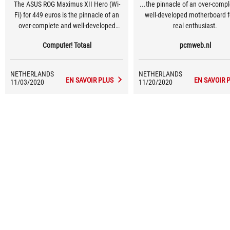
The ASUS ROG Maximus XII Hero (Wi-
...the pinnacle of an over-comp
Fi) for 449 euros is the pinnacle of an
well-developed motherboard f
over-complete and well-developed
real enthusiast.
motherboard for the real enthusiast.
Computer! Totaal
pcmweb.nl
NETHERLANDS
NETHERLANDS
EN SAVOIR PLUS
EN SAVOIR 
11/03/2020
11/20/2020