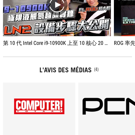
play
第 10 代 Intel Core i9-10900K 上至 10 核心 20 執行緒，最高 5.3GHz Turbo 時脈，並以極低延遲穩坐最強遊戲處理器之寶座。 而在 DIY 裝機時，空冷夠用嗎？還是一定要上至 AIO 水冷散熱器呢？一般玩家又該如何超頻CPU呢？ IPM、XTU 與 BIOS 等超頻工具怎麼玩，還有極限液態氮超頻，這集就全部跟大家分享 i9-10900K 的超頻心得與散熱器挑選分享！ 最後，XF還去華碩總部出了外景，請 ROG @林大餅Bing 餅哥一起挑戰用液態氮極限超頻 7.1GHz 超高時脈！
ROG 率先在主機導入「AI 超頻
L'AVIS DES MÉDIAS
(4)