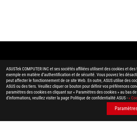
ASUSTek COMPUTER INC et ses sociétés affiliées utilisent des cookies et des t
exemple en matière d’authentification et de sécurité. Vous pouvez les désact
peut affecter le fonctionnement de ce site Web. En outre, ASUS utilise des cook
ASUS ou des tiers. Veuillez cliquer ce bouton pour définir vos préférences c
paramètres des cookies en cliquant sur « Paramètres des cookies » au bas des
d'informations, veuillez visiter la page Politique de confidentialité ASUS -
« Coo
Disclaimer
The product (electrical , electronic equipment, Mercury-contain
Check local regulations for disposal of electronic products.
Paramètres
The use of trademark symbol (TM, ®) appears on this website m
used as trademark under common laws protection and/or regist
WiFi 6E availability and features are dependent on regulatory l
Les termes HDMI, interface multimédia haute définition HDMI 
commerciales et des marques déposées de HDMI Licensing Admi