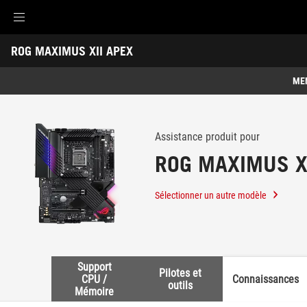
Accessibility links
ROG MAXIMUS XII APEX
Aller au contenu
Accessibilité
Aller au Menu
ASUS Footer
-
Support
ME
Caractéristiques
Caractéristiques
Caractéristiques techniques
Assistance produit pour
ROG MAXIMUS X
Récompenses
Galerie
Sélectionner un autre modèle
Support
Support
Pilotes et
CPU /
Connaissances
outils
Mémoire