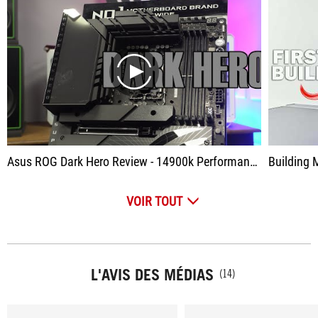
play
Asus ROG Dark Hero Review - 14900k Performance - Undervolting Benchmarks & Gaming
Building My
VOIR TOUT
L'AVIS DES MÉDIAS
(14)