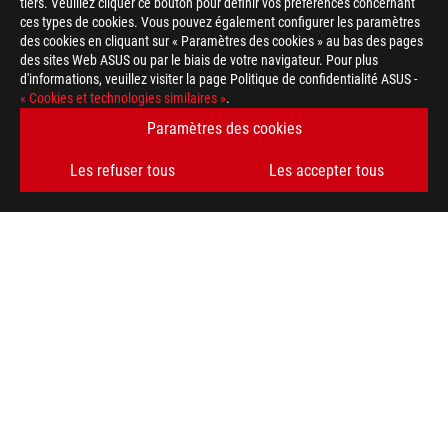
tiers. Veuillez cliquer ce bouton pour définir vos préférences concernant
ces types de cookies. Vous pouvez également configurer les paramètres
des cookies en cliquant sur « Paramètres des cookies » au bas des pages
des sites Web ASUS ou par le biais de votre navigateur. Pour plus
d'informations, veuillez visiter la page Politique de confidentialité ASUS -
« Cookies et technologies similaires »
.
Paramètres des cookies
Les refuser tous
Les accepter tous
ASUS
Footer
>
GAMING CARTES MÈRES
>
CARTES MÈRES FILTER
>
ROG MAXIMUS Z790 DARK HERO
AWARD
OBTENEZ LES DERNIÈRES OFFRES ET PLUS ENCORE
INSCRIPTION