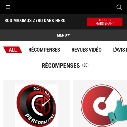
Accessibility links
ROG MAXIMUS Z790 DARK HERO
Aller au contenu
Accessibilité
Aller au Menu
ASUS Footer
ACHETER
MAINTENANT
-
Récompenses
MENU
Caractéristiques
ALL
RÉCOMPENSES
REVUES VIDÉO
L'AVIS
Caractéristiques
Caractéristiques techniques
RÉCOMPENSES
(26)
Récompenses
Galerie
Support