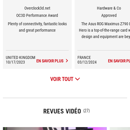
Overclock3d.net
Hardware & Co
OC3D Performance Award
Approved
Plenty of connectivity, fantastic looks
The Asus ROG Maximus Z790 
and great performance
Hero is a top-of-the-range card
design and equipment are be
reproach. [...] So it's an excelle
for those who can afford it
UNITED KINGDOM
FRANCE
EN SAVOIR PLUS
EN SAVOIR P
10/17/2023
03/12/2024
VOIR TOUT
REVUES VIDÉO
(27)