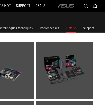
'S HOT
SUPPORT
DEALS
ASUS
home
logo
actéristiques techniques
Récompenses
Galerie
Support