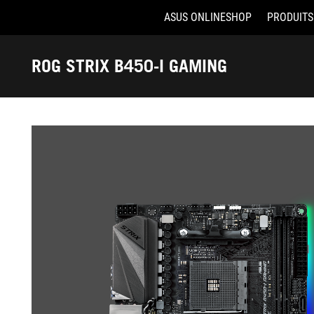
ASUS ONLINESHOP
PRODUITS
Accessibility links
Aller au contenu
Accessibilité
Aller au Menu
ASUS Footer
ROG STRIX B450-I GAMING
-
Galerie