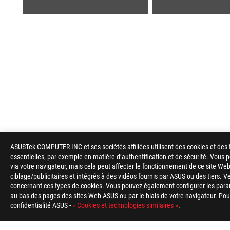
ASUSTek COMPUTER INC et ses sociétés affiliées utilisent des cookies et des 
ASUS
essentielles, par exemple en matière d’authentification et de sécurité. Vous
Footer
via votre navigateur, mais cela peut affecter le fonctionnement de ce site Web
ciblage/publicitaires et intégrés à des vidéos fournis par ASUS ou des tiers. V
>
GAMING CARTES MÈRES
>
CARTES MÈRES FILTER
>
concernant ces types de cookies. Vous pouvez également configurer les para
au bas des pages des sites Web ASUS ou par le biais de votre navigateur. Pour 
confidentialité ASUS -
« Cookies et technologies similaires »
.