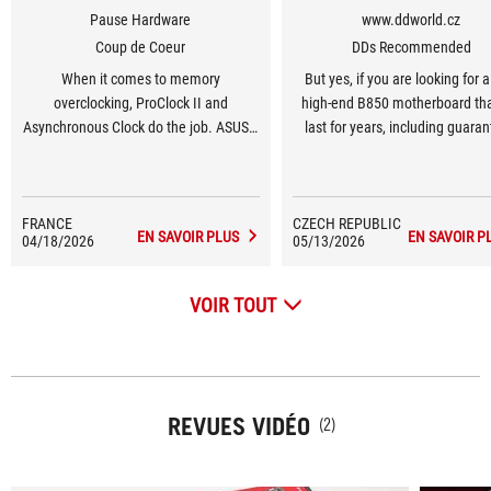
Pause Hardware
www.ddworld.cz
Coup de Coeur
DDs Recommended
When it comes to memory
But yes, if you are looking for 
overclocking, ProClock II and
high-end B850 motherboard that
Asynchronous Clock do the job. ASUS’s
last for years, including guara
1-click feature reduces latency from
high-quality support for futu
75.4 to 64.7 ns without any manual
hardware generations, this is s
adjustments, and the manual DDR5-
and plainly one of the best mod
FRANCE
6400 profile drops latency to 60.4 ns
CZECH REPUBLIC
the market, bar none.
EN SAVOIR PLUS
EN SAVOIR P
04/18/2026
05/13/2026
with transfer rates exceeding 90,000
MB/s.
VOIR TOUT
REVUES VIDÉO
(2)