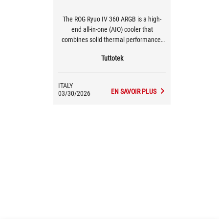
The ROG Ryuo IV 360 ARGB is a high-
end all-in-one (AIO) cooler that
combines solid thermal performance,
controlled quietness, and a premium
Tuttotek
aesthetic. Temperatures stay under
control, and the automatic fan
management never gets erratic. The
ITALY
white version is a real plus for those
EN SAVOIR PLUS
03/30/2026
who want an all-white setup. It’s not just
a color variation—it enhances the
build’s harmony and showcases the
ARGB lighting in a cleaner way.