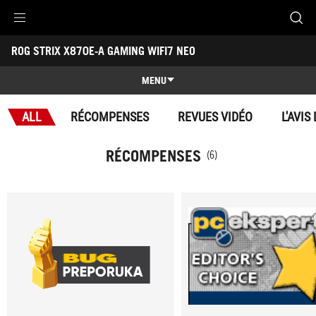
Accessibility links
ROG STRIX X870E-A GAMING WIFI7 NEO
Aller au contenu
Accessibilité
Aller au Menu
ASUS Footer
-
Récompenses
MENU
Caractéristiques
ALL
RÉCOMPENSES
REVUES VIDÉO
L'AVIS
Caractéristiques
Caractéristiques techniques
RÉCOMPENSES
(6)
Récompenses
Galerie
Où acheter
Support