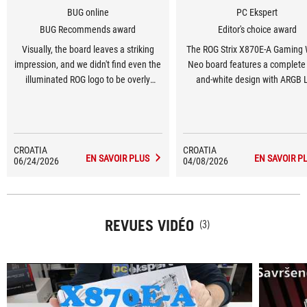
BUG online
PC Ekspert
BUG Recommends award
Editor's choice award
Visually, the board leaves a striking
The ROG Strix X870E-A Gaming 
impression, and we didn't find even the
Neo board features a complete 
illuminated ROG logo to be overly
and-white design with ARGB 
intrusive. Generally speaking, the
lighting on the VRM heatsink co
board is very well-equipped and its
20-phase power delivery unit wi
presence places it in a higher market
amp SPS, USB4 ports, WiFi 7, 
class.
Gbps ethernet. Of course, it a
CROATIA
CROATIA
includes a 64 MB BIOS chip with
EN SAVOIR PLUS
EN SAVOIR P
06/24/2026
04/08/2026
UEFI interface as well as a retur
mechanical ejector for graphics 
which are characteristic features
Neo boards.
REVUES VIDÉO
(3)