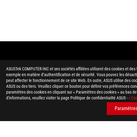
ASUSTek COMPUTER INC et ses sociétés affiliées utilisent des cookies et des t
exemple en matière d’authentification et de sécurité. Vous pouvez les désact
peut affecter le fonctionnement de ce site Web. En outre, ASUS utilise des cook
ASUS ou des tiers. Veuillez cliquer ce bouton pour définir vos préférences c
paramètres des cookies en cliquant sur « Paramètres des cookies » au bas des
d'informations, veuillez visiter la page Politique de confidentialité ASUS -
« Coo
Disclaimer
The product (electrical , electronic equipment, Mercury-contain
Check local regulations for disposal of electronic products.
Paramètres
The use of trademark symbol (TM, ®) appears on this website m
used as trademark under common laws protection and/or regist
WiFi 6E availability and features are dependent on regulatory l
Les termes HDMI, interface multimédia haute définition HDMI 
commerciales et des marques déposées de HDMI Licensing Admi