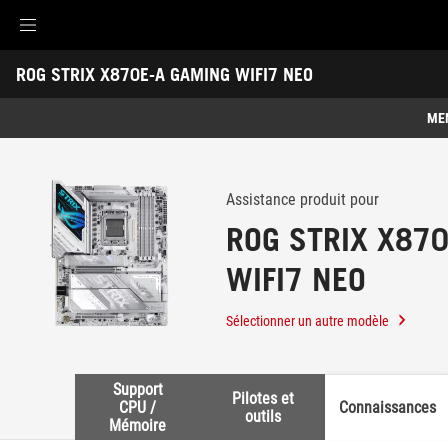
Accessibility links
ROG STRIX X870E-A GAMING WIFI7 NEO
Aller au contenu
Accessibilité
Aller au Menu
ASUS Footer
-
Support
ME
Caractéristiques
Caractéristiques
Caractéristiques techniques
Assistance produit pour
ROG STRIX X87
Récompenses
WIFI7 NEO
Galerie
Où acheter
Sélectionner un autre modèle
Support
Support
Pilotes et
CPU /
Connaissances
outils
Mémoire