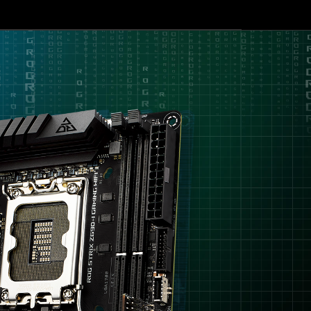
為
甚
建兩
日常需求。
竟會
迷
至
-C，
不太
你
連
設計！
設具
的
Thunderbolt
ITX
4
，
都
內
已
建
經
PCIe
幫
5.0、
你
10+1
準
power
備
stages、
就
雙
緒，
向
就
AI
看
降
你
噪
的
設
預
計、
算
AI
有
自
沒