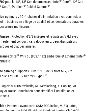
e
e
®
e
700
pour la 14
, 13
Gen de processeur Intel
Core™, 12
Gen
®
®
®
Core™, Pentium
Gold et Celeron
ion optimale :
10+1 phases d’alimentation avec connecteur
ol II, bobines en alliage de qualité et condensateurs durables
rocesseurs multicœurs
timisé :
Protection d’E/S intégrée et radiateurs VRM avec
 hautement conductrice, caloduc en L, deux dissipateurs
rqués et plaques arrières
®
®
rmance :
Intel
WiFi 6E (802.11ax) embarqué et Ethernet Intel
ANGuard
®
ité gaming :
Supports HDMI
2.1, deux slots M.2, 2 x
®
i que 1 x USB 3.2 Gen 2x2 Type-C
:
Logiciels ASUS exclusifs, AI Overclocking, AI Cooling, AI
 AI Noise Cancelation pour simplifier l’installation et
rmances
ble :
Panneau avant carte SATA ROG inclus, M.2 Q-Latch,
émontée, bouton BIOS FlashBack&trade et bouton Clr CMOS