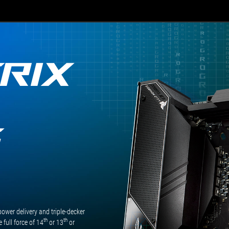
slots還有強大的散熱片，內
組 Thunderbolt 4 / USB Type
以及 Aura RGB燈效等優異
RIX
G
wer delivery and triple-decker
th
th
 full force of 14
or 13
or