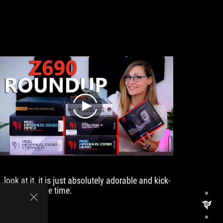
design
rich
and
bios.
good
performance,
as
well
as
a
wide
connectivity.
play
..look at it, it is just absolutely adorable and kick-
ass at the same time.