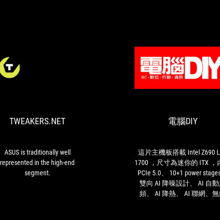
TWEAKERS.NET
ASUS
is
traditionally
well
TWEAKERS.NET
電腦DIY
represented
in
the
high-
ASUS is traditionally well
這片主機板搭載 Intel Z690 L
end
represented in the high-end
1700 ，尺寸為迷你的 ITX 
segment.
segment.
PCIe 5.0、 10+1 power stag
雙向 AI 降噪設計、 AI 自
頻、 AI 降熱、 AI 聯網、
WiFi 6E (802.11ax)與有線的 In
2.5 Gb Ethernet。堆疊式兩組 