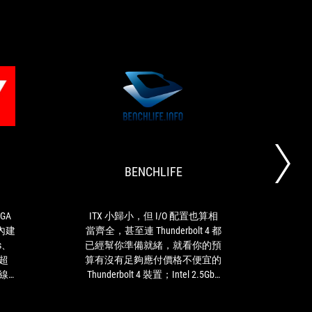
電
BENCHLIFE
這
ITX
腦
片
小
DIY
主
歸
機
小，
BENCHLIFE
板
但
搭
I/O
載
配
Intel
置
GA
ITX 小歸小，但 I/O 配置也算相
ROG 
Z690
也
，內建
當齊全，甚至連 Thunderbolt 4 都
續華碩
LGA
算
es、
已經幫你準備就緒，就看你的預
可能
1700
相
動超
算有沒有足夠應付價格不便宜的
精神
，
當
無線
Thunderbolt 4 裝置；Intel 2.5GbE
玩家
尺
齊
tel
以及 Intel Wi-Fi 6E 無線網路配
完整
寸
全，
M.2
置，也相當足夠應付絕大部分的
熱、