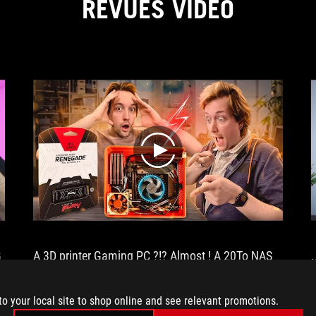
REVUES VIDÉO
be
the
perfect
base
for
a
compact
PC
configuration
with
a
play
12900KS.
G
A 3D printer Gaming PC ?!? Almost ! A 20To NAS
.
with Ultra Fast SSD !! NVME & 10Gbe full DIY !!
to your local site to shop online and see relevant promotions.