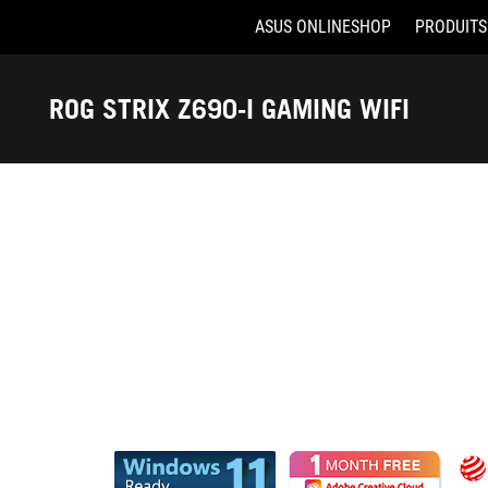
ASUS ONLINESHOP
PRODUITS
Accessibility links
Aller au contenu
Accessibilité
Aller au Menu
ASUS Footer
ROG STRIX Z690-I GAMING WIFI