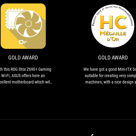
GOLD
With
AWARD
this
ROG
Strix
Z690-
GOLD AWARD
GOLD AWARD
I
Gaming
th this ROG Strix Z690-I Gaming
We have got a good Mini-ITX b
Wi-
Wi-FI, ASUS offers here an
suitable for creating very com
FI,
cellent motherboard which will
machines, with a nice design 
ASUS
the perfect base for a compact
good performance, as well as
offers
 configuration with a 12900KS.
wide connectivity.
here
an
excellent
motherboard
which
will