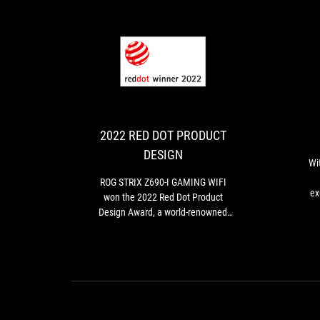
2022
ROG
RED
STRIX
Z690-
DOT
I
PRODUCT
GAMING
2022 RED DOT PRODUCT
DESIGN
WIFI
DESIGN
won
Wi
the
ROG STRIX Z690-I GAMING WIFI
2022
ex
won the 2022 Red Dot Product
Red
be 
Design Award, a world-renowned
Dot
PC
design award.
Product
Design
Award,
a
world-
renowned