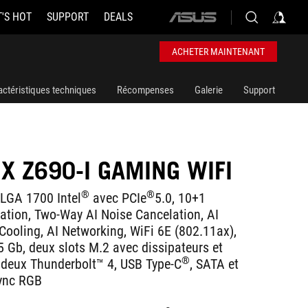
'S HOT
SUPPORT
DEALS
ASUS
home
logo
ACHETER MAINTENANT
actéristiques techniques
Récompenses
Galerie
Support
X Z690-I GAMING WIFI
®
®
LGA 1700 Intel
avec PCIe
5.0, 10+1
ation, Two-Way AI Noise Cancelation, AI
Cooling, AI Networking, WiFi 6E (802.11ax),
5 Gb, deux slots M.2 avec dissipateurs et
®
, deux Thunderbolt™ 4, USB Type-C
, SATA et
Sync RGB