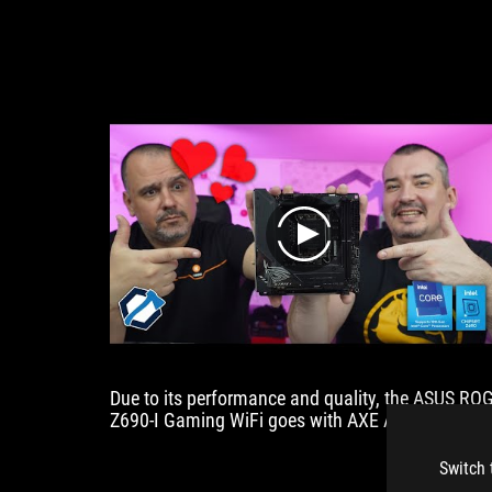
design
award.
play
Due to its performance and quality, the ASUS RO
Z690-I Gaming WiFi goes with AXE Advanced
Design as well as Diamond recognition.
Switch 