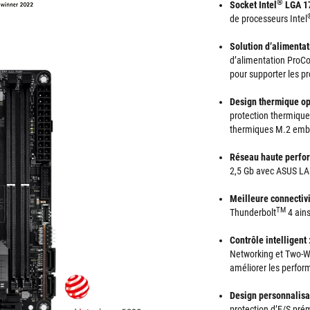
®
Socket Intel
LGA 1
de processeurs Intel
Solution d’alimentat
d’alimentation ProCo
pour supporter les p
Design thermique op
protection thermique
thermiques M.2 emba
Réseau haute perfo
2,5 Gb avec ASUS L
Meilleure connectiv
TM
Thunderbolt
4 ains
Contrôle intelligent 
Networking et Two-Way
améliorer les perfo
Design personnalisa
protection d’E/S pr