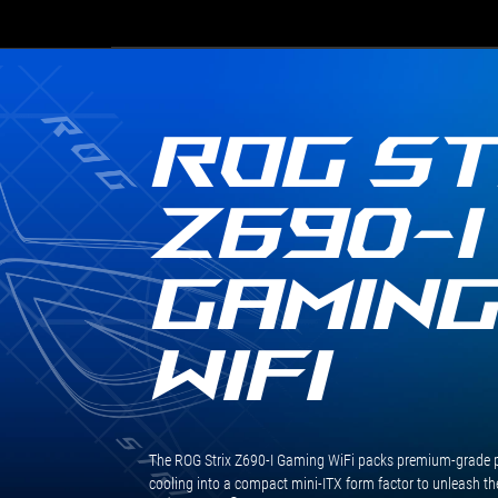
ROG ST
Z690-I
GAMIN
WIFI
The ROG Strix Z690-I Gaming WiFi packs premium-grade po
cooling into a compact mini-ITX form factor to unleash the