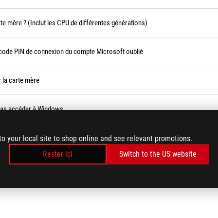
te mère ? (Inclut les CPU de différentes générations)
 code PIN de connexion du compte Microsoft oublié
 la carte mère
pas accéder à Windows
ement
to your local site to shop online and see relevant promotions.
Rester ici
Switch to the US website
LOAD MORE