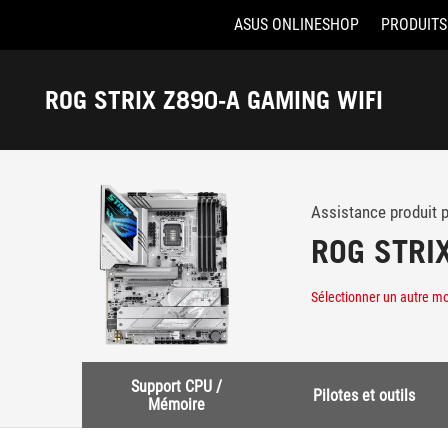
ASUS ONLINESHOP
PRODUITS
Accessibility links
Aller au contenu
Accessibilité
Aller au Menu
ASUS Footer
ROG STRIX Z890-A GAMING WIFI
-
Support
Assistance produit 
ROG STRI
Sélectionner un autre m
Support CPU /
Pilotes et outils
Mémoire