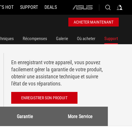
'S HOT
SUPPORT
DEALS
ASUS
home
logo
ACHETER MAINTENANT
chniques
Récompenses
Galerie
Où acheter
Support
En enregistrant votre appareil, vous pouvez
facilement gérer la garantie de votre produit,
obtenir une assistance technique et suivre
l'état de vos réparations.
ENREGISTRER SON PRODUIT
Garantie
More Service