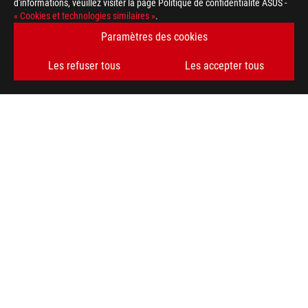
d'informations, veuillez visiter la page Politique de confidentialité ASUS -
« Cookies et technologies similaires »
.
Paramètres des cookies
Les refuser tous
Les accepter tous
ASUS
Footer
>
GAMING RÉSEAUX
>
ROG RAPTURE GT-AXE11000
AWARD
OBTENEZ LES DERNIÈRES OFFRES ET PLUS ENCORE
INSCRIPTION
À PROPOS DE ROG
ACCUEIL