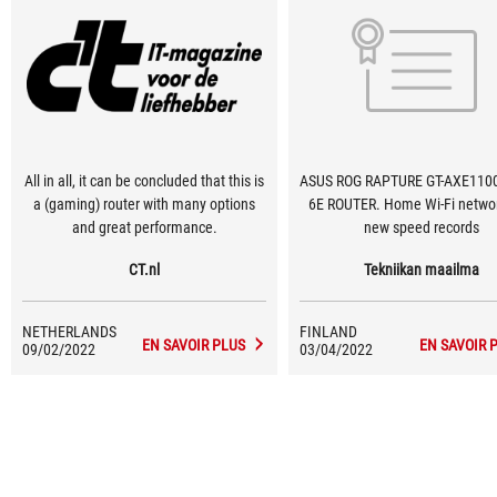
All in all, it can be concluded that this is
ASUS ROG RAPTURE GT-AXE1100
a (gaming) router with many options
6E ROUTER. Home Wi-Fi networ
and great performance.
new speed records
CT.nl
Tekniikan maailma
NETHERLANDS
FINLAND
EN SAVOIR PLUS
EN SAVOIR 
09/02/2022
03/04/2022