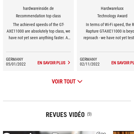
hardwareinside.de
Hardwareluxx
Recommendation top class
Technology Award
The achieved speeds of the GT-
In terms of Wi-Fi speed, the 
AXE11000 are absolutely top class, we
Rapture GT-AXE11000 is bey
have not yet seen anything faster. A
reproach - we have not yet tes
wealth of features and the good
faster router. In WiFi 6E, it ou
implementation of the app interface
everything we have tested in
speak for themselves. The case's feel
hardware so far.
GERMANY
GERMANY
EN SAVOIR PLUS
EN SAVOIR P
05/01/2022
and quality are excellent, and the
02/11/2022
design is also appealing.
VOIR TOUT
REVUES VIDÉO
(9)