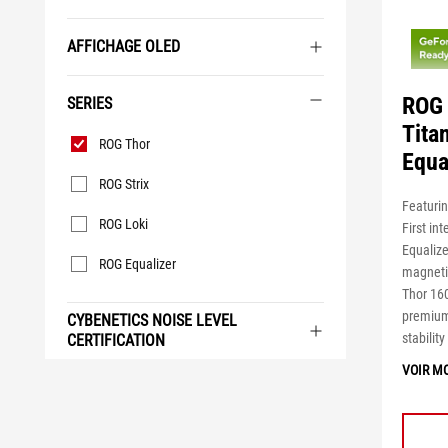
AFFICHAGE OLED
ROG
SERIES
Tita
Series
ROG Thor
Equa
ROG Strix
Featuri
ROG Loki
First int
Equaliz
ROG Equalizer
magneti
Thor 160
premium
CYBENETICS NOISE LEVEL
stabilit
CERTIFICATION
VOIR M