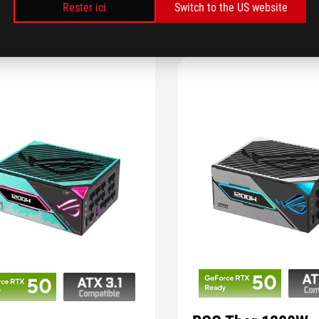
COMPARER
OÙ ACHETER
COMPARER
OÙ
Rester ici
Switch to the US website