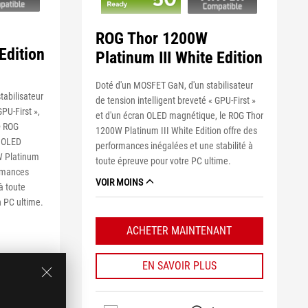
ROG Thor 1200W
Edition
Platinum III White Edition
Doté d'un MOSFET GaN, d'un stabilisateur
tabilisateur
de tension intelligent breveté « GPU-First »
GPU-First »,
et d'un écran OLED magnétique, le ROG Thor
® ROG
1200W Platinum III White Edition offre des
n OLED
performances inégalées et une stabilité à
W Platinum
toute épreuve pour votre PC ultime.
ormances
VOIR MOINS
à toute
n PC ultime.
ACHETER MAINTENANT
EN SAVOIR PLUS