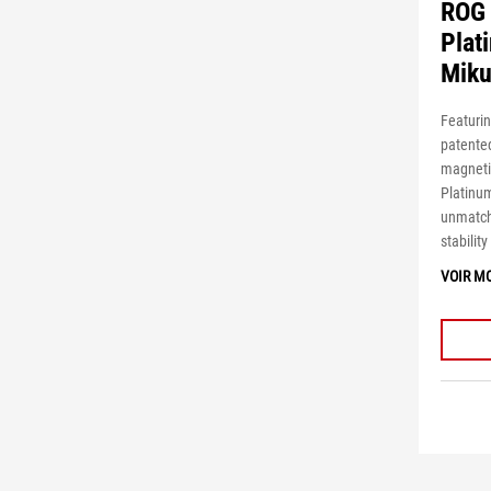
ROG
Plat
Miku
Featuri
patented
magneti
Platinum
unmatch
stabilit
VOIR M