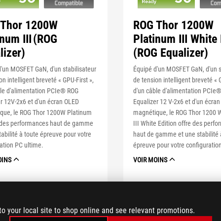
 Thor 1200W
ROG Thor 1200W
inum III (ROG
Platinum III White 
lizer)
(ROG Equalizer)
'un MOSFET GaN, d'un stabilisateur
Équipé d'un MOSFET GaN, d'un s
on intelligent breveté « GPU-First »,
de tension intelligent breveté « 
ble d'alimentation PCIe® ROG
d'un câble d'alimentation PCIe
r 12V-2x6 et d'un écran OLED
Equalizer 12 V-2x6 et d'un écra
que, le ROG Thor 1200W Platinum
magnétique, le ROG Thor 1200 
re des performances haut de gamme
III White Edition offre des perf
tabilité à toute épreuve pour votre
haut de gamme et une stabilité 
ation PC ultime.
épreuve pour votre configuratio
OINS
VOIR MOINS
EN SAVOIR PLUS
EN SAVOIR PLUS
to your local site to shop online and see relevant promotions.