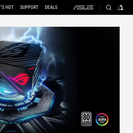
'S HOT
SUPPORT
DEALS
ASUS
home
logo