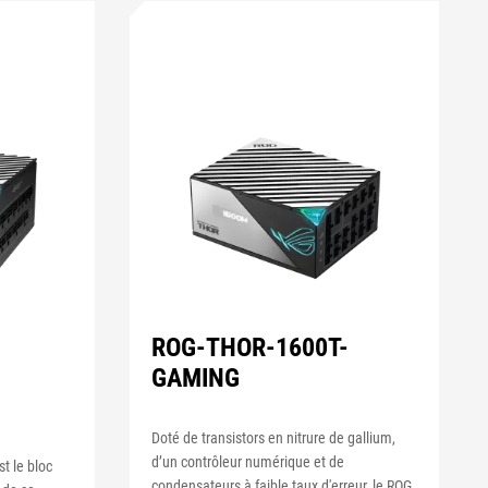
ROG-THOR-1600T-
GAMING
Doté de transistors en nitrure de gallium,
d’un contrôleur numérique et de
t le bloc
condensateurs à faible taux d'erreur, le ROG