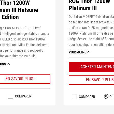
ROG Thor 1200W
 Thor 1200W
Platinum III
inum III Hatsune
 Edition
Doté d'un MOSFET GaN, d'un stab
de tension intelligent breveté « 
et d'un écran OLED magnétique,
ng a GaN MOSFET, “GPU-First”
1200W Platinum III offre des p
 intelligent voltage stabilizer and a
inégalées et une stabilité à tou
c OLED display, ROG Thor 1200W
pour la configuration ultime de 
 III Hatsune Miku Edition delivers
ed performance and rock-solid
VOIR MOINS
y for your ultimate PC build
OINS
ACHETER MAINTEN
EN SAVOIR PLUS
EN SAVOIR PLUS
COMPARER
COMPARER
OÙ