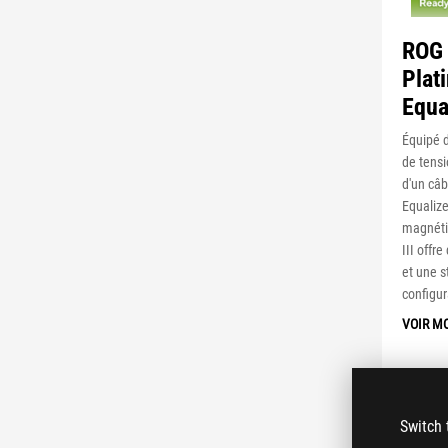
ROG
Plat
Equa
Équipé d
de tensi
d'un câ
Equalize
magnéti
III off
et une s
configur
VOIR M
Switch 