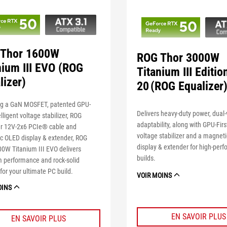
 Thor 1600W
ROG Thor 3000W
nium III EVO (ROG
Titanium III Editio
lizer)
20 (ROG Equalizer
ng a GaN MOSFET, patented GPU-
Delivers heavy-duty power, dual
elligent voltage stabilizer, ROG
adaptability, along with GPU-First
er 12V-2x6 PCIe® cable and
voltage stabilizer and a magnet
c OLED display & extender, ROG
display & extender for high-per
0W Titanium III EVO delivers
builds
.
 performance and rock-solid
y for your ultimate PC build.
VOIR MOINS
OINS
EN SAVOIR PLUS
EN SAVOIR PLUS