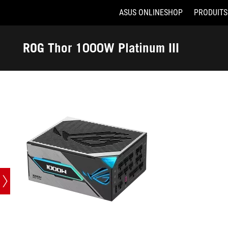
ASUS ONLINESHOP
PRODUITS
Accessibility links
Aller au contenu
Accessibilité
Aller au Menu
ASUS Footer
ROG Thor 1000W Platinum III