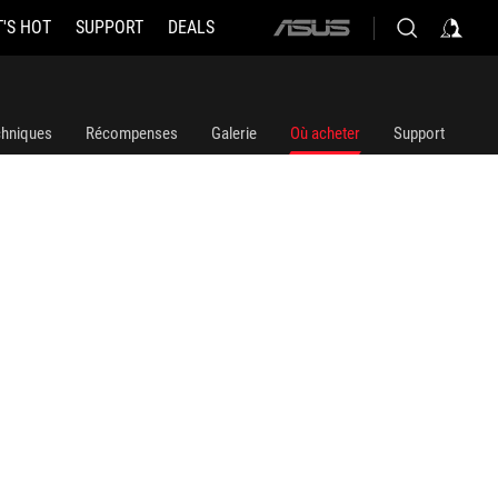
'S HOT
SUPPORT
DEALS
ASUS
home
logo
chniques
Récompenses
Galerie
Où acheter
Support