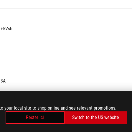
 +5Vsb
 3A
to your local site to shop online and see relevant promotions.
Rester ici
Switch to the US website
.6W 15W