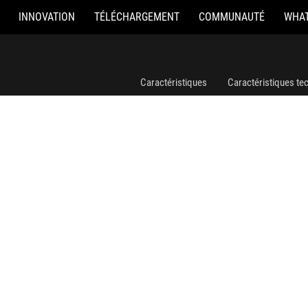
INNOVATION
TÉLÉCHARGEMENT
COMMUNAUTÉ
WHAT
ROG Thor 1000W Platinum III
Caractéristiques
Caractéristiques te