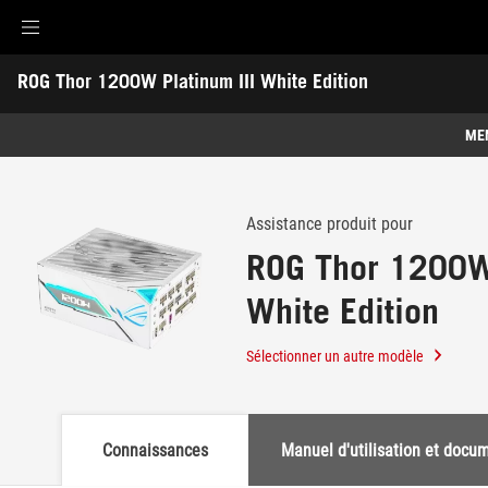
Accessibility links
ROG Thor 1200W Platinum III White Edition
Aller au contenu
Accessibilité
Aller au Menu
ASUS Footer
-
Support
ME
Caractéristiques
Caractéristiques
Caractéristiques techniques
Assistance produit pour
ROG Thor 1200W 
Galerie
White Edition
Où acheter
Support
Sélectionner un autre modèle
Connaissances
Manuel d'utilisation et docu