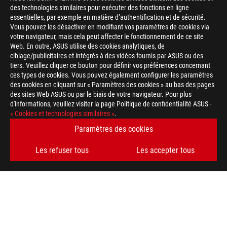
des technologies similaires pour exécuter des fonctions en ligne
essentielles, par exemple en matière d’authentification et de sécurité.
Vous pouvez les désactiver en modifiant vos paramètres de cookies via
votre navigateur, mais cela peut affecter le fonctionnement de ce site
Web. En outre, ASUS utilise des cookies analytiques, de
ciblage/publicitaires et intégrés à des vidéos fournis par ASUS ou des
tiers. Veuillez cliquer ce bouton pour définir vos préférences concernant
>
GAMING ROG OLED MONITOR
ces types de cookies. Vous pouvez également configurer les paramètres
des cookies en cliquant sur « Paramètres des cookies » au bas des pages
des sites Web ASUS ou par le biais de votre navigateur. Pour plus
d'informations, veuillez visiter la page Politique de confidentialité ASUS -
OBTENEZ LES DERNIÈRES OFFRES ET PLUS ENCORE
« Cookies et technologies similaires »
.
Paramètres des cookies
INSCRIPTION
Les refuser tous
Les accepter tous
À PROPOS DE ROG
ACCUEIL
NEWSROOM
AIDE À L'ACCESSIBILITÉ