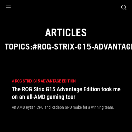
Accessibility links
Aller au contenu
Accessibilité
Aller au Menu
ASUS Footer
ARTICLES
TOPICS:#ROG-STRIX-G15-ADVANTAG
//
ROG-STRIX-G15-ADVANTAGE-EDITION
The ROG Strix G15 Advantage Edition took me
on an all-AMD gaming tour
An AMD Ryzen CPU and Radeon GPU make for a winning team.