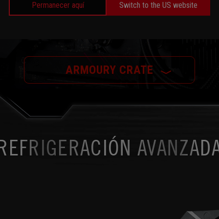
Permanecer aquí
Switch to the US website
ARMOURY CRATE
﹀
REFRIGERACIÓN AVANZAD