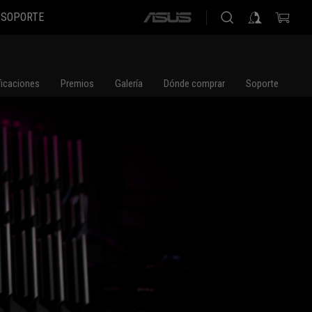
SOPORTE
ASUS
home
logo
ficaciones
Premios
Galería
Dónde comprar
Soporte