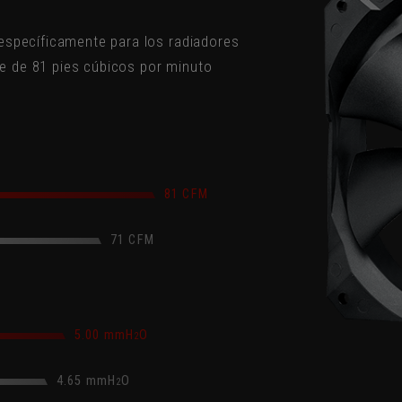
específicamente para los radiadores
ire de 81 pies cúbicos por minuto
81 CFM
71 CFM
5.00 mmH
O
2
4.65 mmH
O
2