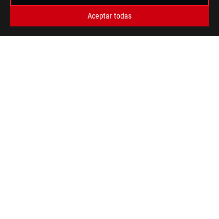
>
ROG STRIX GEFORCE RTX™ 4070 SUPER 12GB GDDR6X
Aceptar todas
GALLERY
TIPO DE PAGO ADMITIDO
OBTÉN LAS ÚLTIMAS OFERTAS Y MÁS
REGISTRARSE
ACERCA DE ROG
HOME
NEWSROOM