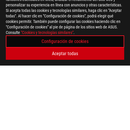
personalizar su experiencia en línea con anuncios y otras características.
Si acepta todas las cookies y tecnologías similares, haga clic en "Aceptar
todas". Al hacer clic en "Configuración de cookies", podrá elegir qué
cookies permitir. También puede configurar las cookies haciendo clic en
"Configuración de cookies" al pie de página de los sitios web de ASUS.
Consulte
"Cookies y tecnologías similares"
.
Configuración de cookies
Aceptar todas
ASUS
Footer
>
GAMING GRAPHICS CARDS
>
ROG STRIX
>
ROG STRIX GEFORCE RTX™ 4070 TI SUPER 16GB GDDR6X OC
EDITION
AWARD