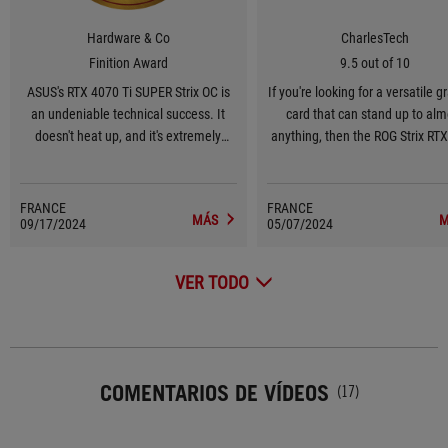
Hardware & Co
CharlesTech
Finition Award
9.5 out of 10
ASUS's RTX 4070 Ti SUPER Strix OC is
If you're looking for a versatile g
an undeniable technical success. It
card that can stand up to alm
doesn't heat up, and it's extremely
anything, then the ROG Strix RT
silent under load, thanks to its big
Ti is definitely the graphics car
cooling size and ASUS's excellent
you.
calibration of fan curves.
FRANCE
FRANCE
MÁS
M
09/17/2024
05/07/2024
VER TODO
COMENTARIOS DE VÍDEOS
(17)