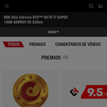
Accessibility links
ROG Strix GeForce RTX™ 4070 Ti SUPER 
Ir al contenido
Ayuda sobre accesibilidad
Ir al menú
ASUS Footer
16GB GDDR6X OC Edition
-
Premios
MENU
Características
TODOS
PREMIOS
COMENTARIOS DE VÍDEOS
Características
Especificaciones
PREMIOS
(13)
Premios
Galería
Soporte