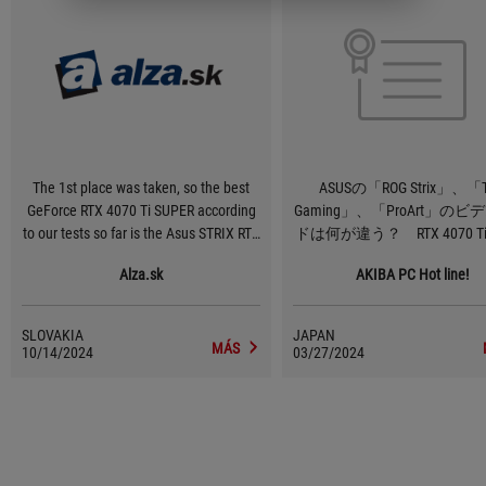
The 1st place was taken, so the best
ASUSの「ROG Strix」、「
GeForce RTX 4070 Ti SUPER according
Gaming」、「ProArt」の
to our tests so far is the Asus STRIX RTX
ドは何が違う？ RTX 4070 Ti 
4070 Ti SUPER O16G Gaming graphics
で“性能”と“冷却力”を徹底
Alza.sk
AKIBA PC Hot line!
card. It can boast of high performance,
excellent operating characteristics and
an unusually rich equipment, which
SLOVAKIA
JAPAN
does not lack such things as Dual BIOS,
MÁS
10/14/2024
03/27/2024
very nice ARGB LED lighting, support for
semi-passive cooling or multiple video
outputs.