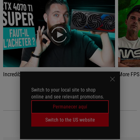
play
Incredible in terms of build quality, performance and cooling, this really is the ultimate card in terms of cooling, and even in terms of aesthetics…
More FPS 
Switch to your local site to shop
VER TODO
online and see relevant promotions.
Permanecer aquí
Switch to the US website
MEDIA REVIEWS
(5)