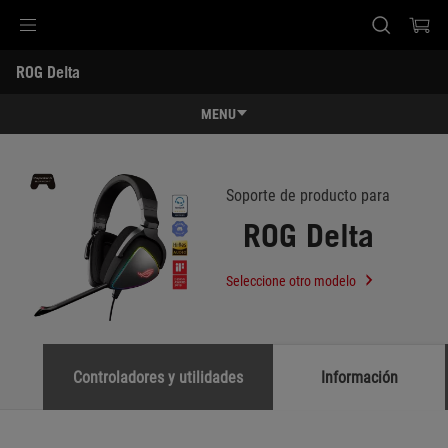
Accessibility links
ROG Delta
Ir al contenido
Ayuda sobre accesibilidad
Ir al menú
ASUS Footer
-
Soporte
MENU
Características
Características
Especificaciones
Soporte de producto para
ROG Delta
Premios
Galería
Seleccione otro modelo
Soporte
Controladores y utilidades
Información