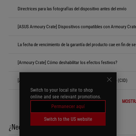
Directrices para las fotografías del dispositivo antes del envío
[ASUS Armoury Crate] Dispositivos compatibles con Armoury Crat
La fecha de vencimiento de la garantía del producto cae en fin de s
[Armoury Crate] Cómo deshabilitar los efectos festivos?
[Accesorios] Criterios de Daños Inducidos por el Cliente (CID)
Switch to your local site to shop
online and see relevant promotions.
MOSTR
Permanecer aquí
Switch to the US website
¿Necesita ayuda?