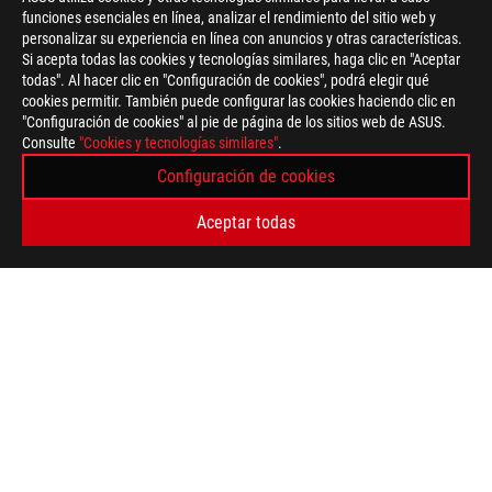
funciones esenciales en línea, analizar el rendimiento del sitio web y
Disclaimer
Todas las especificaciones están sujetas a cambios sin previo a
personalizar su experiencia en línea con anuncios y otras características.
Los productos pueden no estar disponibles en todos los merca
Si acepta todas las cookies y tecnologías similares, haga clic en "Aceptar
Color de la PCI y las versiones del software incluido están suje
todas". Al hacer clic en "Configuración de cookies", podrá elegir qué
Los nombres de las marcas y productos mencionados son marc
cookies permitir. También puede configurar las cookies haciendo clic en
A menos que se indique lo contrario, todas las declaraciones d
"Configuración de cookies" al pie de página de los sitios web de ASUS.
pueden variar en situaciones del mundo real.
Consulte
"Cookies y tecnologías similares"
.
La velocidad de transferencia real de USB 3.0, 3.1, 3.2 y / o T
Configuración de cookies
de procesamiento del dispositivo host, los atributos del archiv
su entorno operativo.
Aceptar todas
For pricing information, ASUS is only entitled to set a recommen
they wish.
Price may not include extra fee, including tax、shipping、han
ASUS
Footer
>
GAMING AURICULARES Y AUDIO
>
USB HEADSETS
>
ROG DELTA
SUPPORT