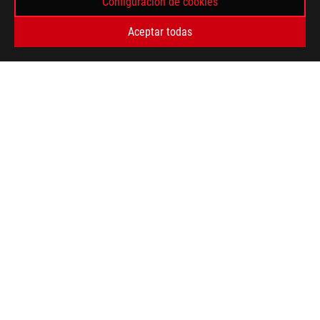
Configuración de cookies
>
ROG DELTA S
GALLERY
Aceptar todas
TIPO DE PAGO ADMITIDO
OBTÉN LAS ÚLTIMAS OFERTAS Y MÁS
REGISTRARSE
ACERCA DE ROG
HOME
NEWSROOM
facebook
twitter
tiktok