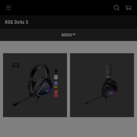
Accessibility links
ROG Delta S
Ir al contenido
Ayuda sobre accesibilidad
Ir al menú
ASUS Footer
-
Galería
MENU
Características
Características
Especificaciones
Premios
Galería
Dónde comprar
Soporte