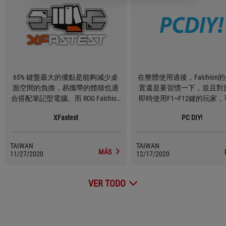
65% 鍵盤最大的優點是能夠減少桌
在整體使用過後，Falchion
面空間的負擔，易攜帶的體積也適
置還是要習慣一下，並且對
合搭配筆記型電腦。而 ROG Falchion
即時使用F1~F12鍵的玩家
懸浮軸、無邊框的外型設計，更進
不太適合使用這把鍵盤。不
XFastest
PC DIY!
一步縮小體積，讓整體小巧迷人。
手之後，使用上就與一般機
盤一樣清晰好用。 另外在2.4GHz無
線連接模式下，幾乎沒有延
TAIWAN
TAIWAN
即便是遊玩需要即時反應的
MÁS
11/27/2020
12/17/2020
沒有問題，也因為65%的輕
上附贈的鍵盤蓋在攜帶上真
VER TODO
便利，對於需要四處攜帶使
想要保有機械式手感的玩家
ROG Falchion絕對是相當不
之一。