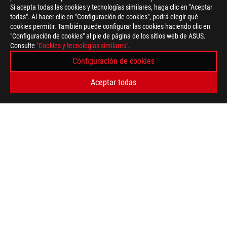
Si acepta todas las cookies y tecnologías similares, haga clic en "Aceptar
todas". Al hacer clic en "Configuración de cookies", podrá elegir qué
cookies permitir. También puede configurar las cookies haciendo clic en
"Configuración de cookies" al pie de página de los sitios web de ASUS.
Consulte
"Cookies y tecnologías similares"
.
Configuración de cookies
Aceptar todas
ASUS
Footer
>
GAMING TECLADOS
>
AURA RGB
>
ROG FALCHION TECLADO GAMER
AWARD
TIPO DE PAGO ADMITIDO
OBTÉN LAS ÚLTIMAS OFERTAS Y MÁS