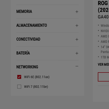
ROG 
(202
MEMORIA
GA40
ALMACENAMIENTO
Wind
NVID
AMD X
CONECTIVIDAD
AMD R
14" 3
Panta
BATERÍA
1TB 
VER ME
NETWORKING
Networking
WiFi 6E (802.11ax)
WiFi 7 (802.11be)