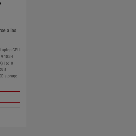
6
rse a las
 Laptop GPU
a 9 185H
A) 16:10
bula
SD storage