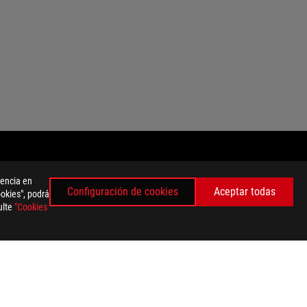
iencia en
Configuración de cookies
Aceptar todas
ookies", podrá
OBTÉN LAS ÚLTIMAS OFERTAS Y MÁS
ulte
"Cookies
REGISTRARSE
facebook
twitter
tiktok