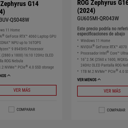
ROG Zephyrus G1
Zephyrus G14
(2024)
4)
GU605MI-QR043W
3UV-QS048W
Este precio podría no referi
ows 11 Home
especificaciones de abajo
®
IA
GeForce RTX™ 4060 Laptop GPU
Windows 11 Home
DNA™ NPU up to 16TOPS
®
NVIDIA
GeForce RTX™ 4070
yzen™ 9 8945HS Processor
®
Procesador Intel
Core™ Ultr
K (2880 x 1800) 16:10 120Hz OLED
16" 2.5K (2560 x 1600, WQXG
lla ROG Nebula
240Hz OLED Pantalla ROG Ne
®
M.2 NVMe™ PCIe
4.0 SSD storage
®
1TB M.2 NVMe™ PCIe
4.0 S
NOS
VER MENOS
VER MÁS
VER MÁS
COMPARAR
COMPARAR