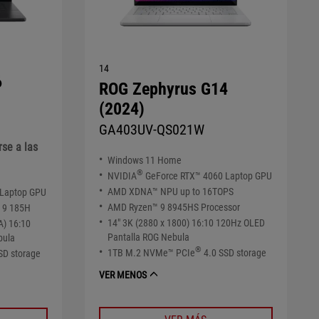
14
6
ROG Zephyrus G14
(2024)
GA403UV-QS021W
rse a las
Windows 11 Home
®
NVIDIA
GeForce RTX™ 4060 Laptop GPU
AMD XDNA™ NPU up to 16TOPS
 Laptop GPU
AMD Ryzen™ 9 8945HS Processor
a 9 185H
14" 3K (2880 x 1800) 16:10 120Hz OLED
A) 16:10
Pantalla ROG Nebula
bula
®
1TB M.2 NVMe™ PCIe
4.0 SSD storage
SD storage
VER MENOS