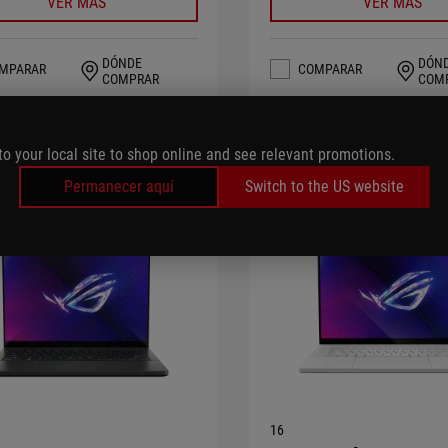
VER MÁS
VER MÁS
DÓNDE
DÓN
MPARAR
COMPARAR
COMPRAR
COM
to your local site to shop online and see relevant promotions.
Permanecer aquí
Switch to the US website
16