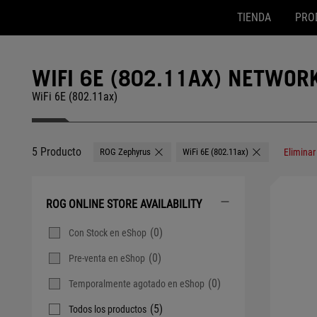
TIENDA
PRO
Accessibility links
Ir al contenido
Ayuda sobre accesibilidad
Ir al menú
ASUS Footer
WIFI 6E (802.11AX) NETWO
WiFi 6E (802.11ax)
5 Producto
ROG Zephyrus
WiFi 6E (802.11ax)
Eliminar
Remove ROG Zephyrus
Remove WiFi 6E 
ROG ONLINE STORE AVAILABILITY
(0)
Con Stock en eShop
(0)
Pre-venta en eShop
(0)
Temporalmente agotado en eShop
(5)
Todos los productos