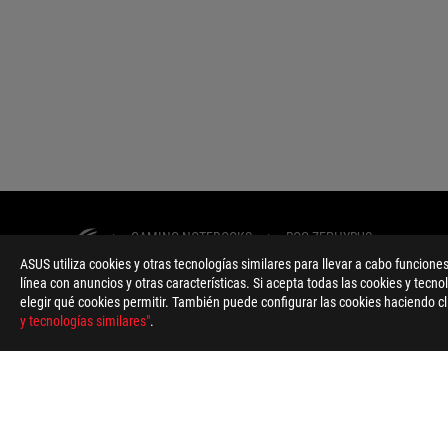
>
GAMING NOTEBOOKS
>
ROG ZEPHYRUS
ASUS utiliza cookies y otras tecnologías similares para llevar a cabo funciones
línea con anuncios y otras características. Si acepta todas las cookies y tecno
TIPO DE PAGO ADMITIDO
elegir qué cookies permitir. También puede configurar las cookies haciendo cl
y tecnologías similares"
.
ACERCA DE ROG
HOME
NEWSROOM