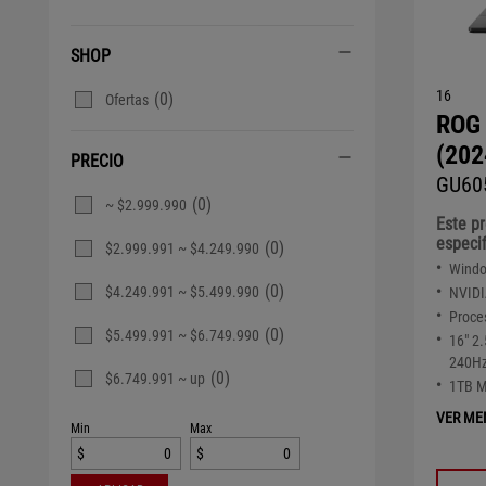
SHOP
16
(0)
Ofertas
ROG 
(202
PRECIO
GU60
(0)
~ $2.999.990
Este pr
especi
(0)
$2.999.991 ~ $4.249.990
Wind
(0)
$4.249.991 ~ $5.499.990
NVID
Proce
(0)
$5.499.991 ~ $6.749.990
16" 2
240Hz
(0)
$6.749.991 ~ up
1TB 
VER ME
Min
Max
$
$