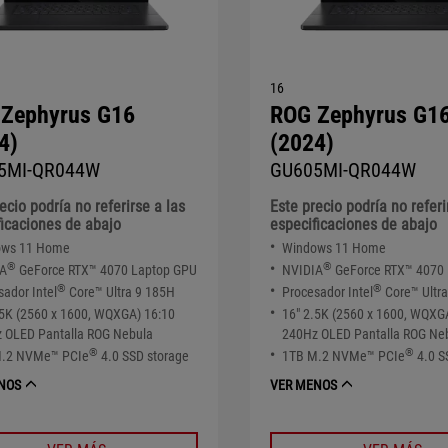
16
Zephyrus G16
ROG Zephyrus G1
4)
(2024)
5MI-QR044W
GU605MI-QR044W
ecio podría no referirse a las
Este precio podría no referi
ficaciones de abajo
especificaciones de abajo
ows 11 Home
Windows 11 Home
®
®
IA
GeForce RTX™ 4070 Laptop GPU
NVIDIA
GeForce RTX™ 4070
®
®
sador Intel
Core™ Ultra 9 185H
Procesador Intel
Core™ Ultr
.5K (2560 x 1600, WQXGA) 16:10
16" 2.5K (2560 x 1600, WQXG
 OLED Pantalla ROG Nebula
240Hz OLED Pantalla ROG Ne
®
®
M.2 NVMe™ PCIe
4.0 SSD storage
1TB M.2 NVMe™ PCIe
4.0 S
NOS
VER MENOS