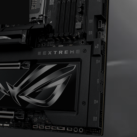
CONECTIVIDAD
WIFI 7
Ranuras M.2
Ranura de expansión PCIe
5.0
USB Ports
Audio de juego
MONTAJE FÁCIL PC
BIOS UEFI
Tablero Q
Modo avanzado
SOFTWARE
ASUS DriverHub
NÚCLEO TURBOV
Thunderbolt Share
Dolby Atmos
ASUS GlideX
HWiNFO
AIDA64 Extreme
Armoury Crate
PERSONALIZACIÓN