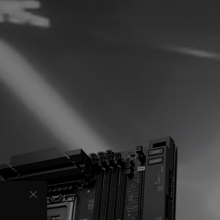
ESPECIFICACIONES
ASUS AI INTELLIGENCE
AI Networking II
AI Overclocking
AI Cooling II
ASUS AI Advisor
RENDIMIENTO
Overclocking
Memoria
Solución energética
REFRIGERACIÓN
Enfriador por diseño
Gestión térmica
Compatibilidad con
refrigeradores