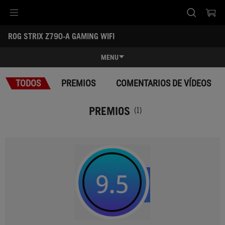
Accessibility links
ROG STRIX Z790-A GAMING WIFI
Ir al contenido
Ayuda sobre accesibilidad
Ir al menú
ASUS Footer
-
Premios
MENU
Características
TODOS
PREMIOS
COMENTARIOS DE VÍDEOS
Características
Especificaciones
PREMIOS
(1)
Premios
Galería
Soporte