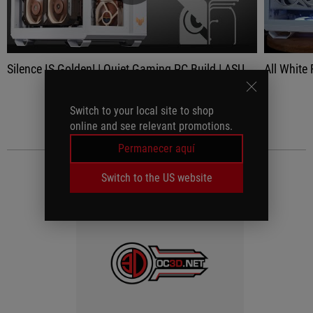
Silence IS Golden! | Quiet Gaming PC Build | ASUS TUF Gaming GT502 | Noctua 4080
All Whit
VER TODO
Switch to your local site to shop
online and see relevant promotions.
Permanecer aquí
MEDIA REVIEWS
Switch to the US website
(1)