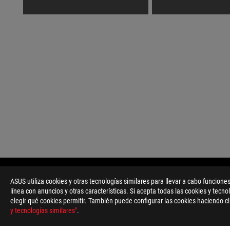
ASUS
Footer
ASUS utiliza cookies y otras tecnologías similares para llevar a cabo funciones
>
GAMING TARJETAS MADRE
>
TARJETAS MADRE FILT
línea con anuncios y otras características. Si acepta todas las cookies y tecno
elegir qué cookies permitir. También puede configurar las cookies haciendo cl
TIPO DE PAGO ADMITIDO
y tecnologías similares"
.