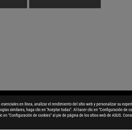
 esenciales en línea, analizar el rendimiento del sitio web y personalizar su exper
ER
>
ROG STRIX Z790-E GAMING WIFI
GALLERY
logías similares, haga clic en "Aceptar todas". Al hacer clic en "Configuración de c
ic en "Configuración de cookies" al pie de página de los sitios web de ASUS. Cons