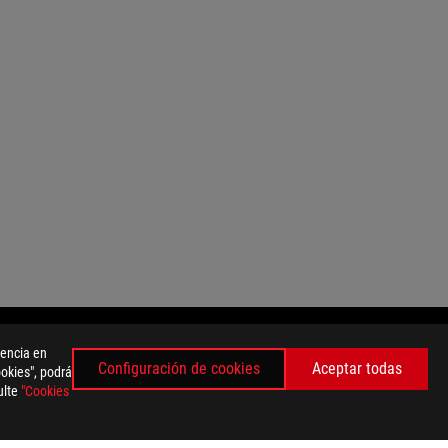
iencia en
Configuración de cookies
Aceptar todas
ookies", podrá
ulte
"Cookies
OBTÉN LAS ÚLTIMAS OFERTAS Y MÁS
REGISTRARSE