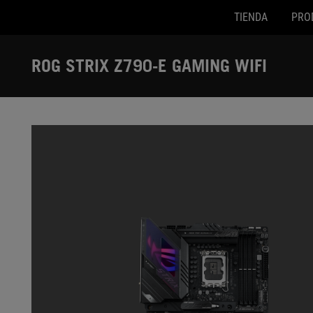
TIENDA
PRO
Accessibility links
Ir al contenido
Ayuda sobre accesibilidad
Ir al menú
ASUS Footer
ROG STRIX Z790-E GAMING WIFI
-
Galería