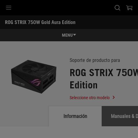
Accessibility links
ROG STRIX 750W Gold Aura Edition
Ir al contenido
Ayuda sobre accesibilidad
Ir al menú
ASUS Footer
-
Soporte
MENU
Características
Características
Especificaciones
Soporte de producto para
ROG STRIX 750W
Premios
Edition
Galería
Soporte
Seleccione otro modelo
Información
Manuales & 