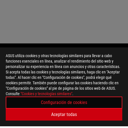
ASUS utiliza cookies y otras tecnologías similares para llevar a cabo
funciones esenciales en línea, analizar el rendimiento del sitio web y
Disclaimer
Todas las especificaciones están sujetas a cambios sin previo a
personalizar su experiencia en línea con anuncios y otras características.
Los productos pueden no estar disponibles en todos los merca
Si acepta todas las cookies y tecnologías similares, haga clic en "Aceptar
Color de la PCI y las versiones del software incluido están suje
todas". Al hacer clic en "Configuración de cookies", podrá elegir qué
Los nombres de las marcas y productos mencionados son marc
cookies permitir. También puede configurar las cookies haciendo clic en
A menos que se indique lo contrario, todas las declaraciones d
"Configuración de cookies" al pie de página de los sitios web de ASUS.
pueden variar en situaciones del mundo real.
Consulte
"Cookies y tecnologías similares"
.
La velocidad de transferencia real de USB 3.0, 3.1, 3.2 y / o T
Configuración de cookies
de procesamiento del dispositivo host, los atributos del archiv
su entorno operativo.
Aceptar todas
For pricing information, ASUS is only entitled to set a recommen
they wish.
Price may not include extra fee, including tax、shipping、han