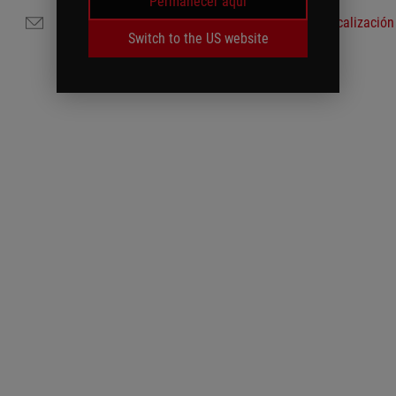
Permanecer aquí
Contáctenos por correo electrónico
Localización
Switch to the US website