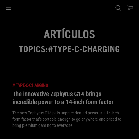
Accessibility links
Ir al contenido
Ayuda sobre accesibilidad
Ir al menú
ASUS Footer
ARTÍCULOS
TOPICS:#TYPE-C-CHARGING
//
TYPE-C-CHARGING
The innovative Zephyrus G14 brings
incredible power to a 14-inch form factor
The new Zephyrus G14 puts unprecedented power in a 14-inch
form factor that’s portable enough to go anywhere and priced to
bring premium gaming to everyone