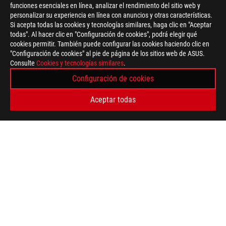
funciones esenciales en línea, analizar el rendimiento del sitio web y
personalizar su experiencia en línea con anuncios y otras características.
Si acepta todas las cookies y tecnologías similares, haga clic en "Aceptar
todas". Al hacer clic en "Configuración de cookies", podrá elegir qué
cookies permitir. También puede configurar las cookies haciendo clic en
"Configuración de cookies" al pie de página de los sitios web de ASUS.
ASUS
Consulte
Cookies y tecnologías similares
.
Footer
>
GAMING DOCKS, CHARGERS AND CABLES
>
CHARGERS
Configuración de cookies
>
ROG GAMING CHARGER DOCK
GALLERY
Aceptar todas
TIPO DE PAGO ADMITIDO
OBTÉN LAS ÚLTIMAS OFERTAS Y MÁS
REGISTRARSE
ACERCA DE ROG