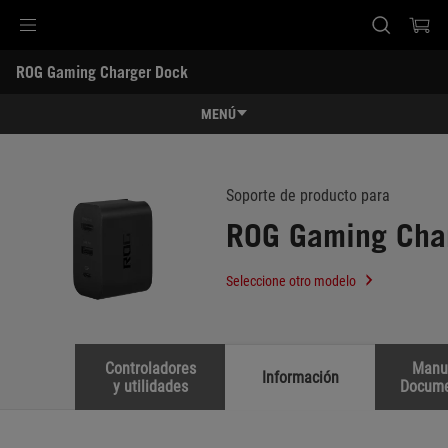
Accessibility links
ROG Gaming Charger Dock
SALTAR CONTENIDO
Ayuda de accesibilidad
Saltar al menú
ASUS Footer
-
Soporte
MENÚ
Características
Características
Especificaciones
Soporte de producto para
ROG Gaming Cha
Premios
Galería
Seleccione otro modelo
Soporte
Controladores
Manu
Información
y utilidades
Docume