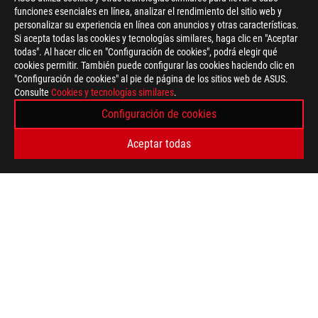
funciones esenciales en línea, analizar el rendimiento del sitio web y
Disclaimer
Todas las especificaciones están sujetas a cambios sin previo a
personalizar su experiencia en línea con anuncios y otras características.
Los productos pueden no estar disponibles en todos los merca
Si acepta todas las cookies y tecnologías similares, haga clic en "Aceptar
Color de la PCI y las versiones del software incluido están suje
todas". Al hacer clic en "Configuración de cookies", podrá elegir qué
Los nombres de las marcas y productos mencionados son marc
cookies permitir. También puede configurar las cookies haciendo clic en
A menos que se indique lo contrario, todas las declaraciones d
"Configuración de cookies" al pie de página de los sitios web de ASUS.
pueden variar en situaciones del mundo real.
Consulte
Cookies y tecnologías similares
.
La velocidad de transferencia real de USB 3.0, 3.1, 3.2 y / o T
Configuración de cookies
de procesamiento del dispositivo host, los atributos del archiv
su entorno operativo.
Aceptar todas
For pricing information, ASUS is only entitled to set a recommen
they wish.
Price may not include extra fee, including tax、shipping、han
ASUS
Footer
>
GAMING DOCKS, CHARGERS AND CABLES
>
CHARGERS
>
ROG GAMING CHARGER DOCK
SUPPORT