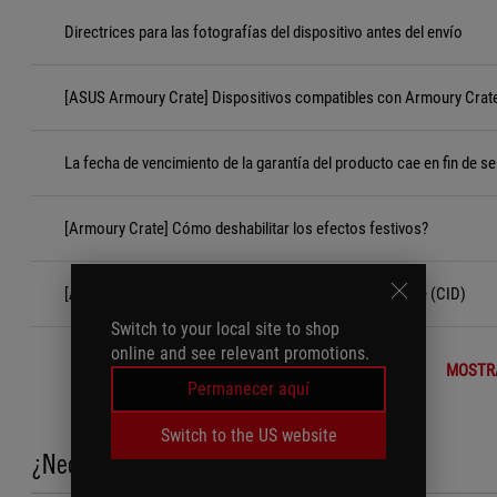
Directrices para las fotografías del dispositivo antes del envío
[ASUS Armoury Crate] Dispositivos compatibles con Armoury Crat
La fecha de vencimiento de la garantía del producto cae en fin de s
[Armoury Crate] Cómo deshabilitar los efectos festivos?
[Accesorios] Criterios de Daños Inducidos por el Cliente (CID)
Switch to your local site to shop
online and see relevant promotions.
MOSTR
Permanecer aquí
Switch to the US website
¿Necesita ayuda?