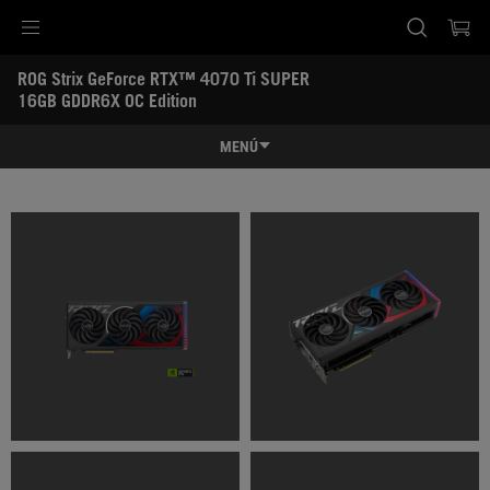
Accessibility links
ROG Strix GeForce RTX™ 4070 Ti SUPER 
SALTAR CONTENIDO
Ayuda de accesibilidad
Saltar al menú
ASUS Footer
16GB GDDR6X OC Edition
-
Galería
MENÚ
Características
Características
Especificaciones
Premios
Galería
Soporte