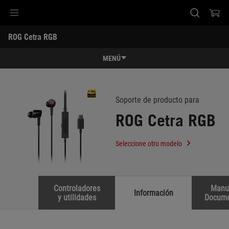
Accessibility links
ROG Cetra RGB
SALTAR CONTENIDO
Ayuda de accesibilidad
Saltar al menú
ASUS Footer
-
Soporte
MENÚ
Características
Características
Especificaciones
Soporte de producto para
ROG Cetra RGB
Premios
Galería
Seleccione otro modelo
Soporte
Controladores
Manu
Información
y utilidades
Docume