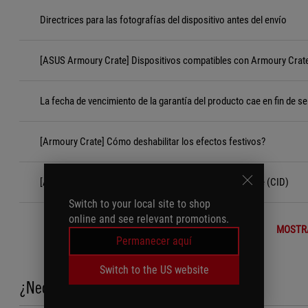
Directrices para las fotografías del dispositivo antes del envío
[ASUS Armoury Crate] Dispositivos compatibles con Armoury Crat
La fecha de vencimiento de la garantía del producto cae en fin de s
[Armoury Crate] Cómo deshabilitar los efectos festivos?
[Accesorios] Criterios de Daños Inducidos por el Cliente (CID)
Switch to your local site to shop
online and see relevant promotions.
MOSTR
Permanecer aquí
Switch to the US website
¿Necesita ayuda?