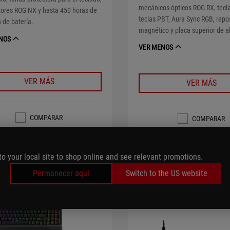
mecánicos ópticos ROG RX, tecla
tores ROG NX y hasta 450 horas de
teclas PBT, Aura Sync RGB, re
 de batería.
magnético y placa superior de a
NOS
VER MENOS
VER MÁS
VER MÁS
COMPARAR
COMPARAR
to your local site to shop online and see relevant promotions.
Permanecer aquí
Switch to the US website