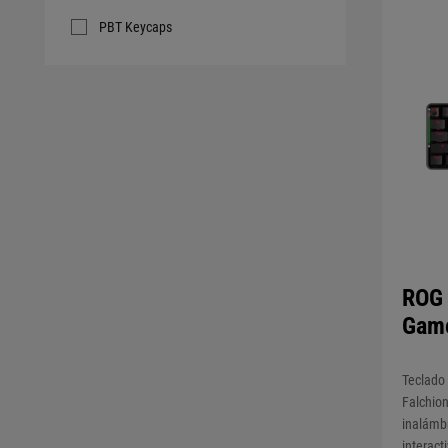
PBT Keycaps
ROG 
Gam
Teclado
Falchion
inalámbr
interact