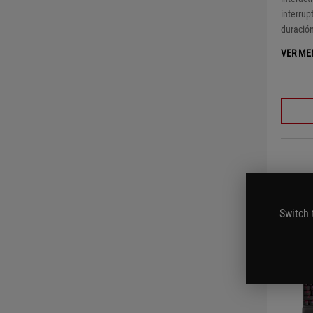
interrup
duración
VER ME
Switch 