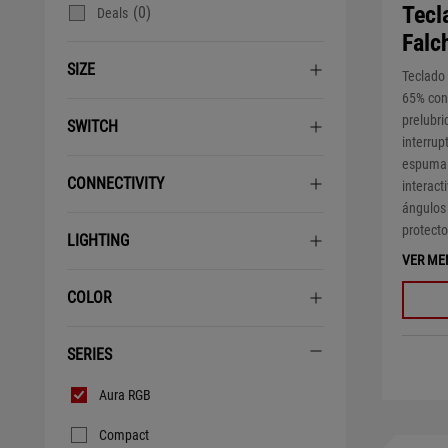
Tecl
(0)
Deals
Falc
SIZE
Teclado
65% con
prelubri
SWITCH
interrup
espuma i
CONNECTIVITY
interact
ángulos 
protecto
LIGHTING
VER ME
COLOR
SERIES
Series
Aura RGB
Compact