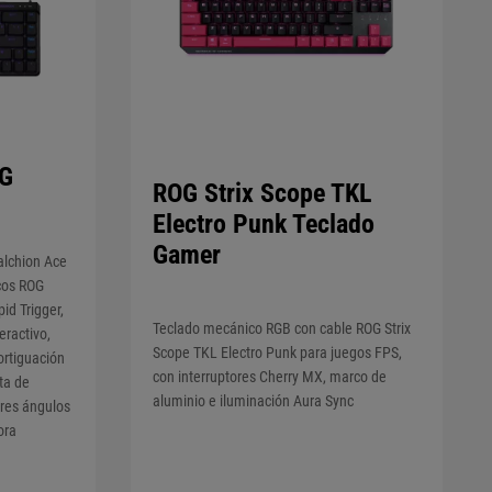
OG
ROG Strix Scope TKL
Electro Punk Teclado
Gamer
alchion Ace
cos ROG
id Trigger,
Teclado mecánico RGB con cable ROG Strix
eractivo,
Scope TKL Electro Punk para juegos FPS,
ortiguación
con interruptores Cherry MX, marco de
ta de
aluminio e iluminación Aura Sync
tres ángulos
ora