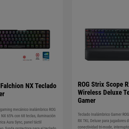
ROG Strix Scope 
Falchion NX Teclado
Wireless Deluxe T
er
Gamer
 gaming mecánico inalámbrico ROG
Teclado Inalámbrico Gamer ROG 
 NX 65% con 68 teclas, iluminación
RX TKL Deluxe para jugadores d
ica Aura Sync, panel táctil
conectividad tri-mode, interrupt
ivo, funda protectora para el teclado,