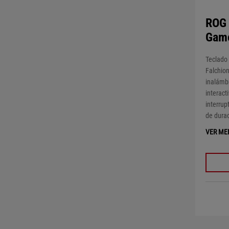
ROG 
Gam
Teclado
Falchion
inalámbr
interact
interrup
de durac
VER ME