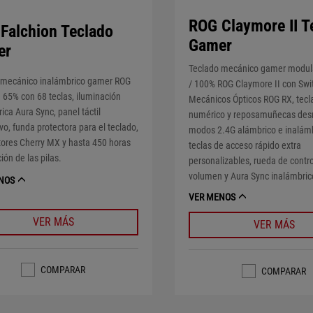
ROG Claymore II T
Falchion Teclado
Gamer
er
Teclado mecánico gamer modul
 mecánico inalámbrico gamer ROG
/ 100% ROG Claymore II con Swi
 65% con 68 teclas, iluminación
Mecánicos Ópticos ROG RX, tecl
ica Aura Sync, panel táctil
numérico y reposamuñecas des
ivo, funda protectora para el teclado,
modos 2.4G alámbrico e inalámb
tores Cherry MX y hasta 450 horas
teclas de acceso rápido extra
ión de las pilas.
personalizables, rueda de contr
volumen y Aura Sync inalámbric
NOS
VER MENOS
VER MÁS
VER MÁS
COMPARAR
COMPARAR