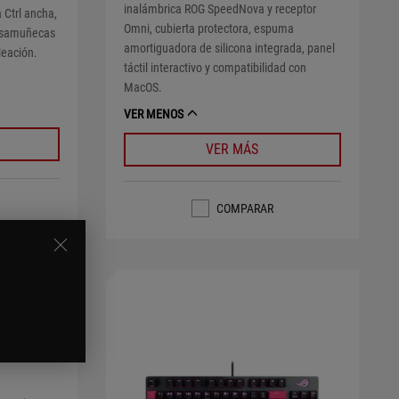
inalámbrica ROG SpeedNova y receptor
 Ctrl ancha,
Omni, cubierta protectora, espuma
posamuñecas
amortiguadora de silicona integrada, panel
leación.
táctil interactivo y compatibilidad con
MacOS.
VER MENOS
VER MÁS
COMPARAR