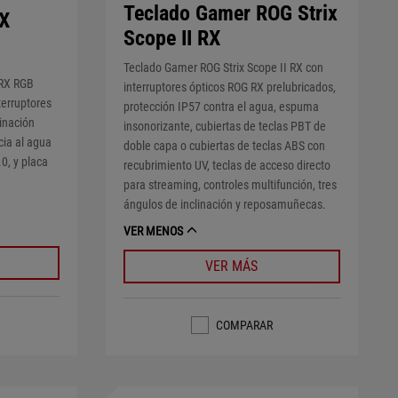
Teclado Gamer ROG Strix
RX
Scope II RX
Teclado Gamer ROG Strix Scope II RX con
 RX RGB
interruptores ópticos ROG RX prelubricados,
terruptores
protección IP57 contra el agua, espuma
inación
insonorizante, cubiertas de teclas PBT de
cia al agua
doble capa o cubiertas de teclas ABS con
.0, y placa
recubrimiento UV, teclas de acceso directo
para streaming, controles multifunción, tres
ángulos de inclinación y reposamuñecas.
VER MENOS
VER MÁS
COMPARAR