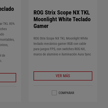
eclado
ROG Strix Scope NX TKL
Moonlight White Teclado
ar TKL 80%
Gamer
tches
ado
ROG Strix Scope NX TKL Moonlight White
montables,
teclado mecánico gamer RGB con cable
ricos,
para juegos FPS, con switches ROG NX,
marco de aluminio e iluminación Aura Sync
ol de
o.
VER MÁS
COMPARAR