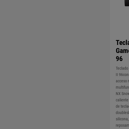
Tecl
Game
96
Teclado
II 96con
acceso r
multifun
NX Snow
caliente
de tecl
doubles
silicona
reposa