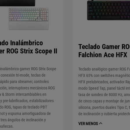
ado Inalámbrico
Teclado Gamer R
r ROG Strix Scope II
Falchion Ace HFX
 inalámbrico gamer ROG Strix Scope
Teclado analógico gamer ROG F
 conexión tri-mode, teclas de
HFX 65% con switches magnéti
ápido para streamer, controles
HFX prelubricados, activador Rap
ción, interruptores mecánicos ROG
modo Speed Tap, panel táctil int
 & Storm intercambiables en
tasa de sondeo de 8000 Hz, am
 y pre-lubrificados, estabilizadores
de cinco capas y montaje de jun
ado ROG, tapas de teclado PBT
silicona, puertos duales Tipo C, 
hot y espuma amortiguadora de
de inclinación y cubierta protect
, tres ángulos de inclinación y
VER MENOS
muñecas.