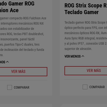
ado Gamer ROG
ROG Strix Scope 
hion Ace
Teclado Gamer
 gamer compacto ROG Falchion Ace
Teclado gamer ROG Strix Scope
 interruptores mecánicos ROG NX
óptico perfecto para FPS, con in
cados con estabilizador de
mecánicos ópticos ROG RX, ilum
tores ROG, teclas PBT doubleshot,
Aura Sync RGB integral, resisten
nsonorizante, panel táctil
y al polvo IP57 , conexión USB 2
ivo, puertos Tipo-C duales, tres
superior de aleación.
de inclinación del teclado y funda
ra.
VER MENOS
NOS
VER MÁS
VER MÁS
COMPARAR
COMPARAR