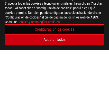
Si acepta todas las cookies y tecnologías similares, haga clic en "Aceptar
todas". Al hacer clic en "Configuración de cookies", podrá elegir qué
cookies permitir. También puede configurar las cookies haciendo clic en
"Configuración de cookies" al pie de página de los sitios web de ASUS.
Consulte
Cookies y tecnologías similares
.
Configuración de cookies
Aceptar todas
ASUS
Footer
>
GAMING RATONES Y PADS MOUSE
>
AMBIDEXTROUS
>
ROG STRIX IMPACT III
AWARD
TIPO DE PAGO ADMITIDO
OBTÉN LAS ÚLTIMAS OFERTAS Y MÁS