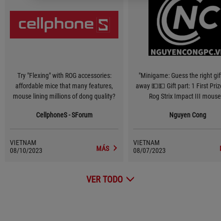
Try "Flexing" with ROG accessories:
"Minigame: Guess the right gift
affordable mice that many features,
away 💵💵 Gift part: 1 First Pri
mouse lining millions of dong quality?
Rog Strix Impact III mouse
consolation prizes: Each prize a
CellphoneS - SForum
Nguyen Cong
class Nguyen Cong Handboo
VIETNAM
VIETNAM
MÁS
08/10/2023
08/07/2023
VER TODO