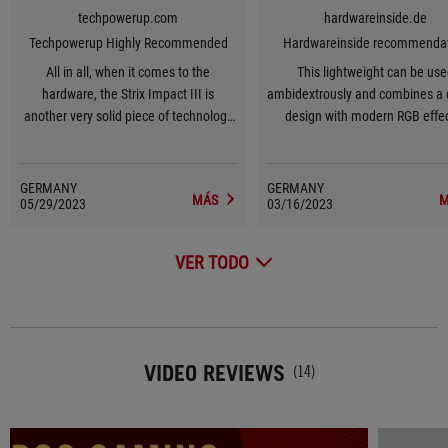
techpowerup.com
hardwareinside.de
Techpowerup Highly Recommended
Hardwareinside recommenda
All in all, when it comes to the
This lightweight can be us
hardware, the Strix Impact III is
ambidextrously and combines a 
another very solid piece of technology
design with modern RGB effec
from ASUS.
GERMANY
GERMANY
MÁS
M
05/29/2023
03/16/2023
VER TODO
VIDEO REVIEWS
(14)