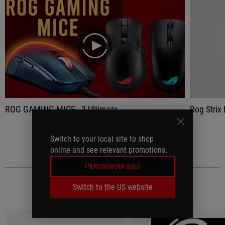
play
ROG GAMING MICE - 3 Ultimate
Rog Strix 
VER TODO
Switch to your local site to shop
online and see relevant promotions.
Permanecer aquí
Switch to the US website
MEDIA REVIEWS
(9)